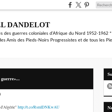
EL DANDELOT
és des guerres coloniales d'Afrique du Nord 1952-1962 *
des Amis des Pieds-Noirs Progressistes et de tous les Pi
S
 guerre»...
)
 d'Algérie"
http://t.co/RsmlDNKwAU