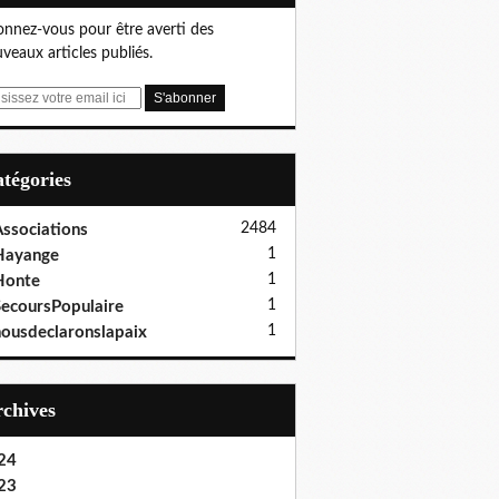
nnez-vous pour être averti des
veaux articles publiés.
Catégories
2484
ssociations
1
Hayange
1
Honte
1
ecoursPopulaire
1
ousdeclaronslapaix
Archives
24
23