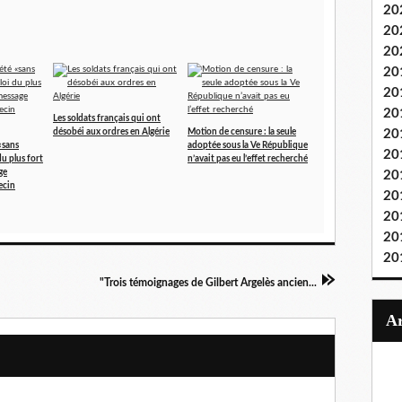
20
20
20
20
20
20
Les soldats français qui ont
désobéi aux ordres en Algérie
Motion de censure : la seule
20
«sans
adoptée sous la Ve République
20
du plus fort
n’avait pas eu l’effet recherché
ge
20
ecin
20
20
20
20
"Trois témoignages de Gilbert Argelès ancien...