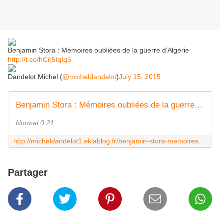
Benjamin Stora : Mémoires oubliées de la guerre d’Algérie
http://t.co/hCrj5IqIq5
Dandelot Michel (
@micheldandelot
)
July 15, 2015
Benjamin Stora : Mémoires oubliées de la guerre d'Algérie "Beaucoup de personnes réclament une sixième République"
Normal 0 21 ...
http://micheldandelot1.eklablog.fr/benjamin-stora-memoires-oubliees-de-la-guerre-d-algerie-beaucoup-de-pe-a118172702
Partager