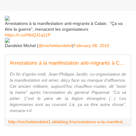
Arrestations à la manifestation anti-migrants à Calais : "Ça va
être la guerre", menacent les organisateurs
https://t.co/HbtQJ1q11P
Dandelot Michel (
@micheldandelot
)
February 08, 2016
Arrestations à la manifestation anti-migrants à Calais : "Ça va être la guerre", menacent les organisateurs *** MISE A JOUR 07/02/2016 17 H 13
En fin d'après-midi, Jean-Philippe Jardin, co-organisateur de
la manifestation est amer, déçu face au manque d'affluence.
Cet ancien militaire, aujourd'hui chauffeur-routier, dit "avoir
la haine" après l'arrestation du général Piquemal. "Ca va
péter. C'est le père de la légion étrangère (...) Les
légionnaires sont au courant. Là, ça va être autre chose",
menace-t-il.
http://micheldandelot1.eklablog.fr/arrestations-a-la-manifestation-anti-migrants-a-calais-ca-va-etre-la-g-a122931206