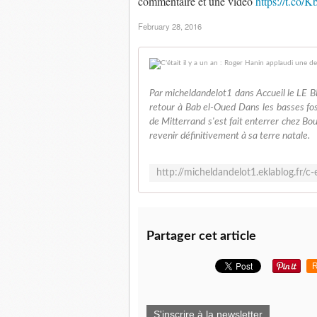
commentaire et une vidéo
https://t.co
February 28, 2016
Par micheldandelot1 dans Accueil le LE 
retour à Bab el-Oued Dans les basses foss
de Mitterrand s'est fait enterrer chez Bou
revenir définitivement à sa terre natale.
Partager cet article
R
S'inscrire à la newsletter