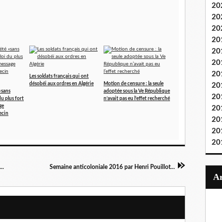
20
20
20
20
20
20
20
Les soldats français qui ont
désobéi aux ordres en Algérie
Motion de censure : la seule
20
«sans
adoptée sous la Ve République
20
du plus fort
n’avait pas eu l’effet recherché
ge
20
ecin
20
20
20
..
Semaine anticoloniale 2016 par Henri Pouillot...