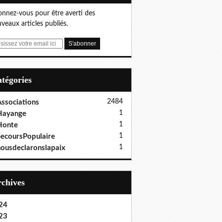
nnez-vous pour être averti des
veaux articles publiés.
Catégories
2484
ssociations
1
Hayange
1
Honte
1
ecoursPopulaire
1
ousdeclaronslapaix
Archives
24
23