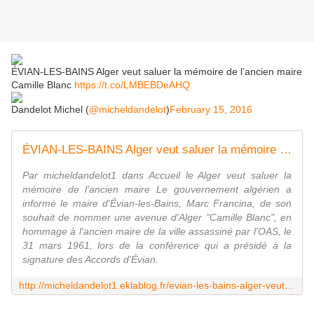
ÉVIAN-LES-BAINS Alger veut saluer la mémoire de l’ancien maire
Camille Blanc
https://t.co/LMBEBDeAHQ
Dandelot Michel (
@micheldandelot
)
February 15, 2016
ÉVIAN-LES-BAINS Alger veut saluer la mémoire de l'ancien maire Camille Blanc
Par micheldandelot1 dans Accueil le Alger veut saluer la
mémoire de l'ancien maire Le gouvernement algérien a
informé le maire d'Évian-les-Bains, Marc Francina, de son
souhait de nommer une avenue d'Alger "Camille Blanc", en
hommage à l'ancien maire de la ville assassiné par l'OAS, le
31 mars 1961, lors de la conférence qui a présidé à la
signature des Accords d'Évian.
http://micheldandelot1.eklablog.fr/evian-les-bains-alger-veut-saluer-la-memoire-de-l-ancien-maire-camille-a125065144