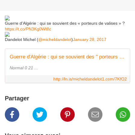
Guerre d'Algérie : qui se souvient des « porteurs de valises » ?
https://t.co/PN3Kg0Wt8c
Dandelot Michel (
@micheldandelot
)
January 28, 2017
Guerre d'Algérie : qui se souvient des " porteurs de valises " ? Ces oubliés de l'histoire algérienne *** Francis Jeanson a été le fondateur de la Maison de la Culture de Chalon-sur-Saô
Normal 0 21 ...
http://ln.is/micheldandelot1.com/7KfO2
Partager