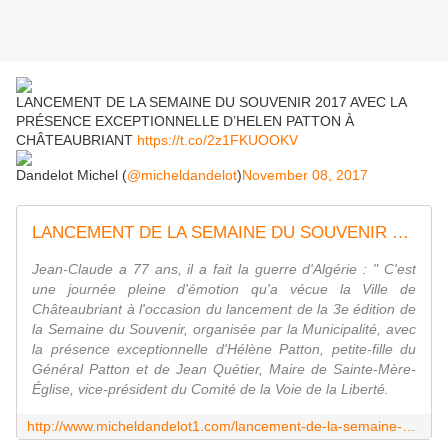
LANCEMENT DE LA SEMAINE DU SOUVENIR 2017 AVEC LA
PRÉSENCE EXCEPTIONNELLE D’HELEN PATTON À
CHÂTEAUBRIANT
https://t.co/2z1FKUOOKV
Dandelot Michel (
@micheldandelot
)
November 08, 2017
LANCEMENT DE LA SEMAINE DU SOUVENIR 2017 AVEC LA PRÉSENCE EXCEPTIONNELLE D'HELEN PATTON À CHÂTEAUBRIANT
Jean-Claude a 77 ans, il a fait la guerre d'Algérie : " C'est
une journée pleine d'émotion qu'a vécue la Ville de
Châteaubriant à l'occasion du lancement de la 3e édition de
la Semaine du Souvenir, organisée par la Municipalité, avec
la présence exceptionnelle d'Hélène Patton, petite-fille du
Général Patton et de Jean Quétier, Maire de Sainte-Mère-
Église, vice-président du Comité de la Voie de la Liberté.
http://www.micheldandelot1.com/lancement-de-la-semaine-du-souvenir-2017-avec-la-presence-exceptionnel-a132554840