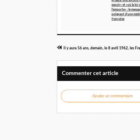
A Gaza, une société 
espoir» et «où la loi 
l’emporte» : le messa
poignant d’une méd
française
Commenter cet article
Ajouter un commentaire