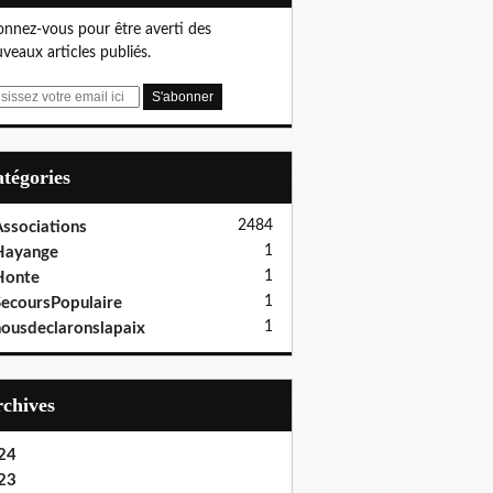
nnez-vous pour être averti des
veaux articles publiés.
Catégories
2484
ssociations
1
Hayange
1
Honte
1
ecoursPopulaire
1
ousdeclaronslapaix
Archives
24
23