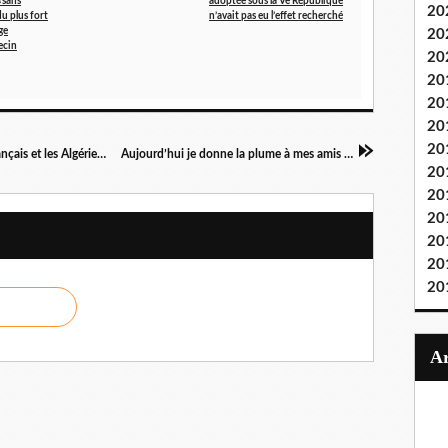
«sans
adoptée sous la Ve République
20
du plus fort
n’avait pas eu l’effet recherché
ge
20
ecin
20
20
20
20
20
Il y aura 56 ans, demain, le 8 avril 1962, les Français et les Algériens apprenaient le résultat du référendum. C’était un « OUI » massif pour l’indépendance de l’Algérie
Aujourd’hui je donne la plume à mes amis agriculteurs, anciens appelés ou rappelés de la sale guerre d’Algérie.
20
20
20
20
20
20