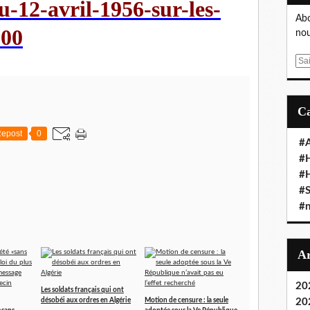
u-12-avril-1956-sur-les-
Abo
300
nou
E
m
a
i
l
epost
0
#A
#
#
#S
#n
20
Les soldats français qui ont
20
désobéi aux ordres en Algérie
Motion de censure : la seule