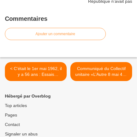
Commentaires
Ajouter un commentaire
< C'était le 1er mai 1962, il
Communiqué du Collectif
y a 56 ans : Essais
unitaire «L’Autre 8 mai 45»
nucléaires du Sahara :
>
Albert Nadeau veut savoir
Hébergé par Overblog
Top articles
Pages
Contact
Signaler un abus