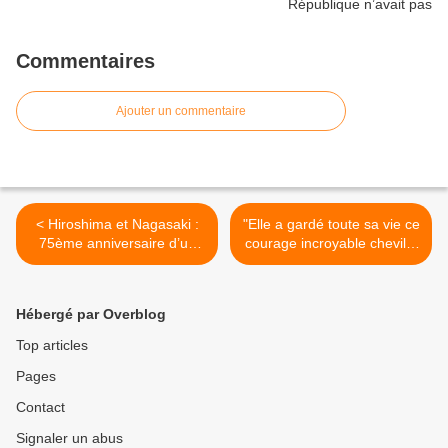
Commentaires
Ajouter un commentaire
< Hiroshima et Nagasaki :
"Elle a gardé toute sa vie ce
75ème anniversaire d’un
courage incroyable chevillé
CRIME atomique
au corps" : les obsèques de
épouvantable
Gisèle Halimi ont été
célébrées à Paris >
Hébergé par Overblog
Top articles
Pages
Contact
Signaler un abus