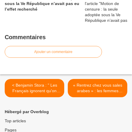
sous la Ve République n’avait pas eu
l’effet recherché
Commentaires
Ajouter un commentaire
< Benjamin Stora : " Les
« Rentrez chez vous sales
Français ignorent qu'on
arabes » : les femmes
décapitait les Algériens
voilées poignardées
pendant la conquête
témoignent >
coloniale
Hébergé par Overblog
Top articles
Pages