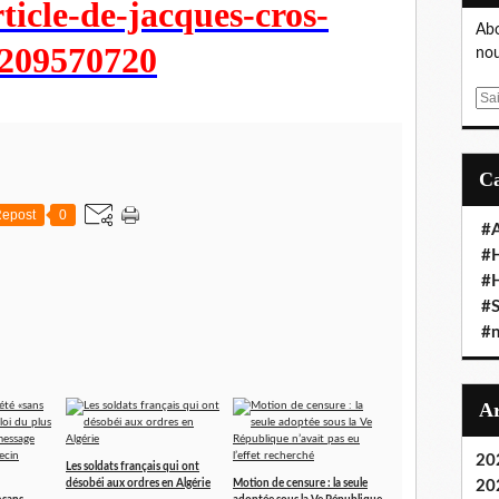
ticle-de-jacques-cros-
Abo
a209570720
nou
E
m
a
i
l
epost
0
#A
#
#
#S
#n
20
Les soldats français qui ont
désobéi aux ordres en Algérie
Motion de censure : la seule
20