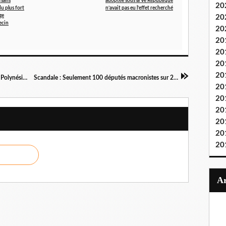
«sans
adoptée sous la Ve République
20
du plus fort
n’avait pas eu l’effet recherché
ge
20
ecin
20
20
20
20
20
Lors du déplacement d'Emmanuel Macron, les Polynésiens attendent des annonces sur la question sensible des essais nucléaires menés par la France dans l'archipel, de 1966 à 1996.
Scandale : Seulement 100 députés macronistes sur 270 ont voté pour le pass sanitaire… Les absents ne risquent pas de licenciements comme ils le promettent aux soignants…
20
20
20
20
20
20