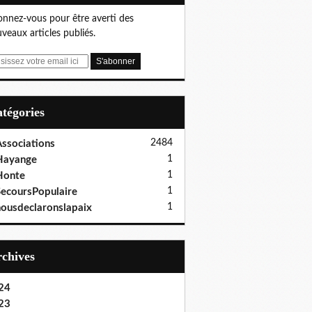
nnez-vous pour être averti des
veaux articles publiés.
Catégories
2484
ssociations
1
Hayange
1
Honte
1
ecoursPopulaire
1
ousdeclaronslapaix
Archives
24
23