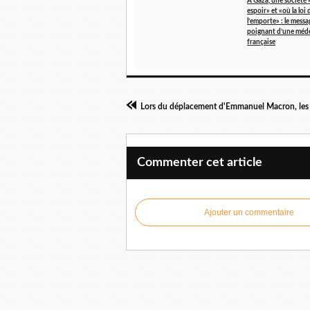
A Gaza, une société 
espoir» et «où la loi 
l’emporte» : le messa
poignant d’une méd
française
Commenter cet article
Ajouter un commentaire