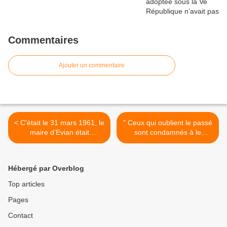
Commentaires
Ajouter un commentaire
< C'était le 31 mars 1961, le
" Ceux qui oublient le passé
maire d’Evian était
sont condamnés à le
assassiné par l’OAS ***
revivre " >
Alger veut saluer la
mémoire de l’ancien maire
Hébergé par Overblog
Camille Blanc
Top articles
Pages
Contact