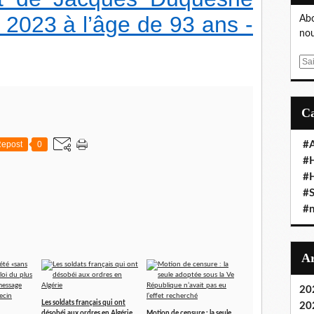
t 2023 à l’âge de 93 ans -
Abo
nou
E
m
a
i
l
epost
0
#A
#
#
#S
#n
20
Les soldats français qui ont
20
désobéi aux ordres en Algérie
Motion de censure : la seule