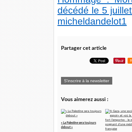
décédé le 5 juille
micheldandelot1
Partager cet article
R
S'inscrire à la newsletter
Vous aimerez aussi :
« La Palestine sera toujours
debout »