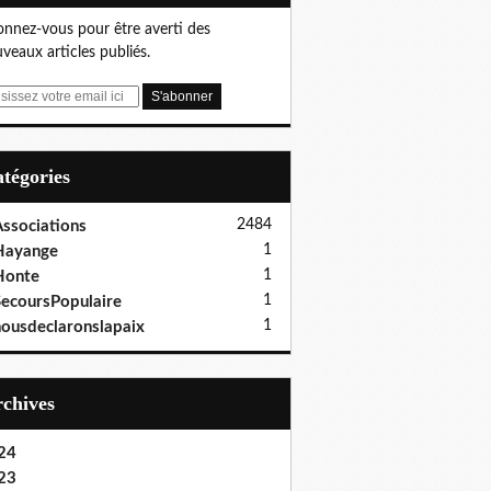
nnez-vous pour être averti des
veaux articles publiés.
Catégories
2484
ssociations
1
Hayange
1
Honte
1
ecoursPopulaire
1
ousdeclaronslapaix
Archives
24
23