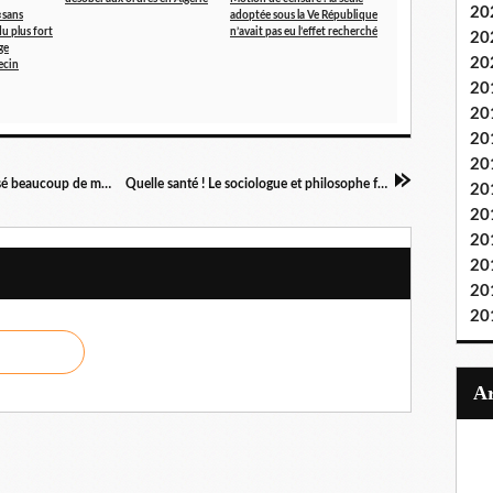
20
«sans
adoptée sous la Ve République
du plus fort
n’avait pas eu l’effet recherché
20
ge
20
ecin
20
20
20
20
“Ces six ans de maire, ça m’a bousillé, ça a cassé beaucoup de mes certitudes.” Le maire de Béziers, classé à l’extrême droite, s’est livré à sa propre remise en question
Quelle santé ! Le sociologue et philosophe français Edgar Morin fête son 102e anniversaire ce samedi 8 juillet 2023
20
20
20
20
20
20