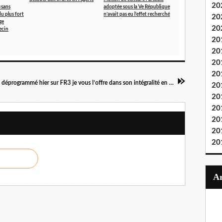
20
«sans
adoptée sous la Ve République
du plus fort
n’avait pas eu l’effet recherché
20
ge
20
ecin
20
20
20
20
Le film « Profession du père » déprogrammé hier sur FR3 je vous l’offre dans son intégralité en cliquant sur le lien à la fin
20
20
20
20
20
20