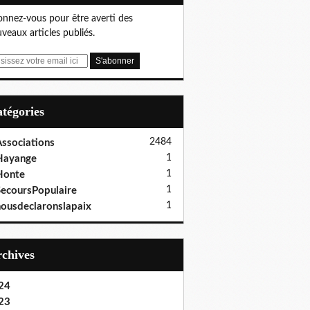
nnez-vous pour être averti des
veaux articles publiés.
Catégories
2484
ssociations
1
Hayange
1
Honte
1
ecoursPopulaire
1
ousdeclaronslapaix
Archives
24
23