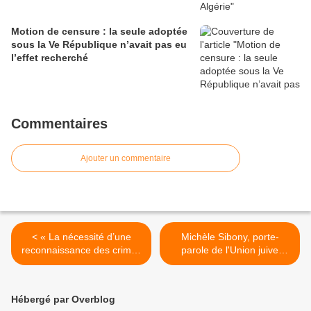
Motion de censure : la seule adoptée
sous la Ve République n’avait pas eu
l’effet recherché
Commentaires
Ajouter un commentaire
< « La nécessité d’une
Michèle Sibony, porte-
reconnaissance des crimes
parole de l'Union juive
commis en Algérie, est de
française pour la paix
plus en plus portée en
dénonce les amalgames
France… »
des autorités françaises >
Hébergé par Overblog