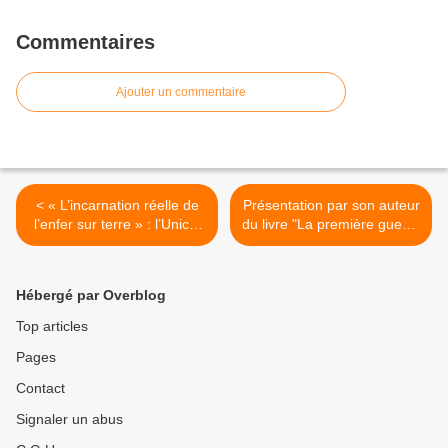
Commentaires
Ajouter un commentaire
< « L’incarnation réelle de
Présentation par son auteur
l’enfer sur terre » : l’Unicef
du livre "La première guerre
alerte sur les conditions de
d'Algérie", une histoire de
vie des enfants à Gaza
conquête et de résistance
1830 – 1852 >
Hébergé par Overblog
Top articles
Pages
Contact
Signaler un abus