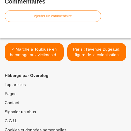
Commentaires
Ajouter un commentaire
< Marche à Toulouse en
Paris : l’avenue Bugeaud,
hommage aux victimes du
figure de la colonisation
massacre colonial d’Etat du
algérienne rebaptisée
17 octobre 1961
Hubert-Germain ! >
Hébergé par Overblog
Top articles
Pages
Contact
Signaler un abus
C.G.U.
Cookies et données personnelles