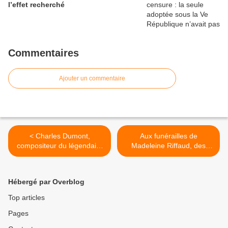
l’effet recherché
Commentaires
Ajouter un commentaire
< Charles Dumont,
Aux funérailles de
compositeur du légendaire
Madeleine Riffaud, des
"Non, je ne regrette rien"
chants et de l'émotion >
d'Édith Piaf, est mort
Hébergé par Overblog
Top articles
Pages