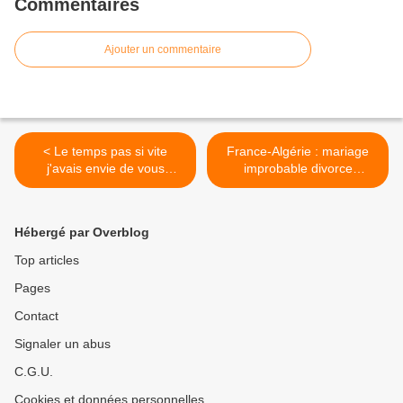
Commentaires
Ajouter un commentaire
< Le temps pas si vite
France-Algérie : mariage
j'avais envie de vous
improbable divorce
montrer cet article du 6
impossible >
novembre 2014
Hébergé par Overblog
Top articles
Pages
Contact
Signaler un abus
C.G.U.
Cookies et données personnelles