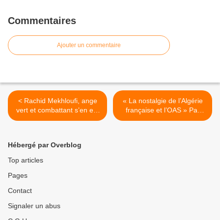
Commentaires
Ajouter un commentaire
< Rachid Mekhloufi, ange
« La nostalgie de l’Algérie
vert et combattant s’en est
française et l’OAS » Par
allé
Henri Pouillot >
Hébergé par Overblog
Top articles
Pages
Contact
Signaler un abus