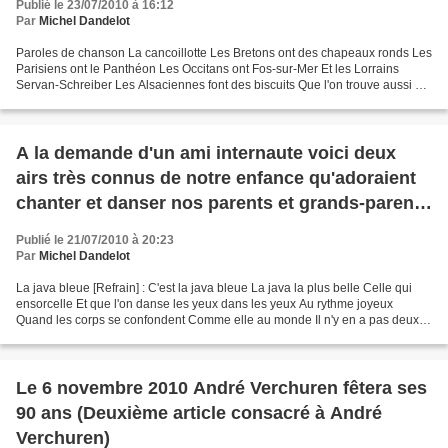
Publié le 23/07/2010 à 16:12
Par
Michel Dandelot
Paroles de chanson La cancoillotte Les Bretons ont des chapeaux ronds Les
Parisiens ont le Panthéon Les Occitans ont Fos-sur-Mer Et les Lorrains
Servan-Schreiber Les Alsaciennes font des biscuits Que l'on trouve aussi à
Paris A ces gens là on dit caca...
A la demande d'un ami internaute voici deux
airs très connus de notre enfance qu'adoraient
chanter et danser nos parents et grands-parents
dans les banquets, fêtes de villages ou repas
Publié le 21/07/2010 à 20:23
familiaux
Par
Michel Dandelot
La java bleue [Refrain] : C'est la java bleue La java la plus belle Celle qui
ensorcelle Et que l'on danse les yeux dans les yeux Au rythme joyeux
Quand les corps se confondent Comme elle au monde Il n'y en a pas deux
C'est la java bleue Il est au bal...
Le 6 novembre 2010 André Verchuren fêtera ses
90 ans (Deuxième article consacré à André
Verchuren)