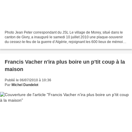
Photo Jean Peter correspondant du JSL Le village de Morey, situé dans le
canton de Givry, a inauguré le samedi 10 juillet 2010 une plaque-souvenir
du cessez-le-feu de la guerre d’Algérie, rejoignant les 600 lieux de mémoire
en Saône-et-Loire, rejoignant...
Francis Vacher n'ira plus boire un p'tit coup à la
maison
Publié le 06/07/2010 à 10:36
Par
Michel Dandelot