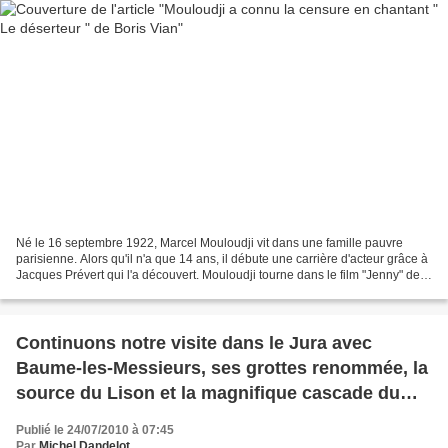
Né le 16 septembre 1922, Marcel Mouloudji vit dans une famille pauvre
parisienne. Alors qu'il n'a que 14 ans, il débute une carrière d'acteur grâce à
Jacques Prévert qui l'a découvert. Mouloudji tourne dans le film "Jenny" de
Marcel Carné et dans "Les...
Continuons notre visite dans le Jura avec
Baume-les-Messieurs, ses grottes renommée, la
source du Lison et la magnifique cascade du
Dard et nous terminerons par une visite au Saut
Publié le 24/07/2010 à 07:45
du Doubs
Par
Michel Dandelot