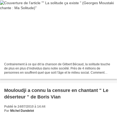
Contrairement à ce qui dit la chanson de Gilbert Bécaud, la solitude touche
de plus en plus d’individus dans notre société. Près de 4 millions de
personnes en souffrent quel que soit l’âge et le milieu social. Comment
remédier à cela ? Le bonheur est...
Mouloudji a connu la censure en chantant " Le
déserteur " de Boris Vian
Publié le 24/07/2010 à 14:44
Par
Michel Dandelot