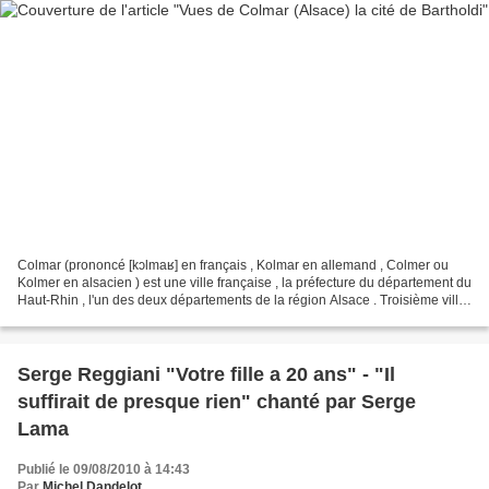
Colmar (prononcé [kɔlmaʁ] en français , Kolmar en allemand , Colmer ou
Kolmer en alsacien ) est une ville française , la préfecture du département du
Haut-Rhin , l'un des deux départements de la région Alsace . Troisième ville
de la région après Strasbourg...
Serge Reggiani "Votre fille a 20 ans" - "Il
suffirait de presque rien" chanté par Serge
Lama
Publié le 09/08/2010 à 14:43
Par
Michel Dandelot