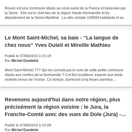
Rouen est une commune située au nord-ouest de la France et traversée par
la Seine . Elle est le chef-lieu de la région Haute-Normandie et du
département de la Seine-Maritime . La ville compte 108569 habitants et sa
communauté d'agglomération 493382 habitants....
Le Mont Saint-Michel, sa baie - "La langue de
chez nous" Yves Duteil et Mireille Mathieu
Publié le 07/08/2010 à 15:19
Par
Michel Dandelot
Mont Saint-Michel ??? Qui ne connaît pas le nom de cette petite commune
située aux confins de la Normandie ? Cet îlot rocailleux, exposé aux vents
violents venus de l'océan. Ce donjon, dominant cinq lieues alentour,
résistant aux assauts du temps. Ce...
Revenons aujourd'hui dans notre région, plus
précisément la région voisine : le Jura, la
Franche-Comté avec des vues de Dole (Jura) -
Le pâtre des montagnes (L'Hymne jurassien)
Publié le 07/08/2010 à 15:08
Par
Michel Dandelot