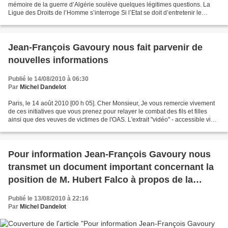
mémoire de la guerre d’Algérie soulève quelques légitimes questions. La
Ligue des Droits de l’Homme s’interroge Si l’Etat se doit d’entretenir le
souvenir des souffrances subies...
Jean-François Gavoury nous fait parvenir de
nouvelles informations
Publié le 14/08/2010 à 06:30
Par
Michel Dandelot
Paris, le 14 août 2010 [00 h 05]. Cher Monsieur, Je vous remercie vivement
de ces initiatives que vous prenez pour relayer le combat des fils et filles
ainsi que des veuves de victimes de l'OAS. L'extrait "vidéo" - accessible via
"YouTube" - du film de...
Pour information Jean-François Gavoury nous
transmet un document important concernant la
position de M. Hubert Falco à propos de la
mémorialisation des victimes civiles de la
Publié le 13/08/2010 à 22:16
guerre d'Algérie
Par
Michel Dandelot