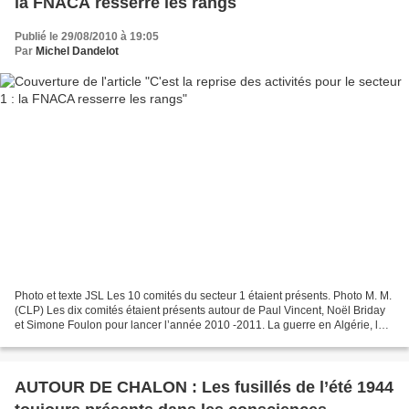
la FNACA resserre les rangs
Publié le 29/08/2010 à 19:05
Par
Michel Dandelot
Photo et texte JSL Les 10 comités du secteur 1 étaient présents. Photo M. M.
(CLP) Les dix comités étaient présents autour de Paul Vincent, Noël Briday
et Simone Foulon pour lancer l’année 2010 -2011. La guerre en Algérie, les
combats au Maroc et en Tunisie...
AUTOUR DE CHALON : Les fusillés de l’été 1944