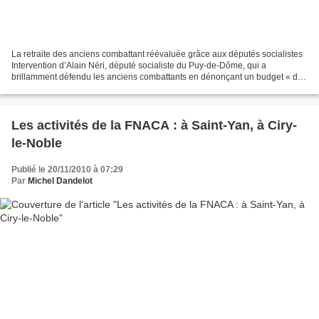
La retraite des anciens combattant réévaluée grâce aux députés socialistes
Intervention d’Alain Néri, député socialiste du Puy-de-Dôme, qui a
brillamment défendu les anciens combattants en dénonçant un budget « de
renoncement » Lors de cette séance, deux...
Les activités de la FNACA : à Saint-Yan, à Ciry-
le-Noble
Publié le 20/11/2010 à 07:29
Par
Michel Dandelot