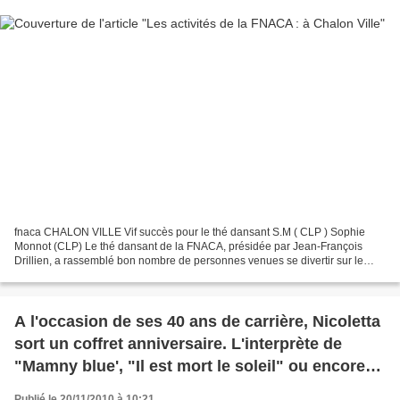
fnaca CHALON VILLE Vif succès pour le thé dansant S.M ( CLP ) Sophie
Monnot (CLP) Le thé dansant de la FNACA, présidée par Jean-François
Drillien, a rassemblé bon nombre de personnes venues se divertir sur le
parquet de la salle Marcel-Sembat, entre deux...
A l'occasion de ses 40 ans de carrière, Nicoletta
sort un coffret anniversaire. L'interprète de
"Mamny blue', "Il est mort le soleil" ou encore
"les volets clos'", revient sur sa vie.
Publié le 20/11/2010 à 10:21