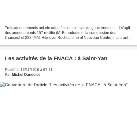
Trois amendements ont été adoptés contre l’avis du gouvernement ! Il s’agit
des amendements 157 rectifié (M. Beaudouin et la commission des
finances) et 228 (MM. Hilmeyer Rochebloine et Nouveau Centre) majorant
l’indice de la retraite du combattant de...
Les activités de la FNACA : à Saint-Yan
Publié le 19/11/2010 à 07:11
Par
Michel Dandelot