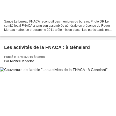
Sancé Le bureau FNACA reconduit Les membres du bureau. Photo DR Le
comité local FNACA a tenu son assemblée générale en présence de Roger
Moreau maire. Le programme 2011 a été mis en place. Les participants ont
évoqué les moments forts de l’année 2010...
Les activités de la FNACA : à Génelard
Publié le 17/11/2010 à 08:08
Par
Michel Dandelot