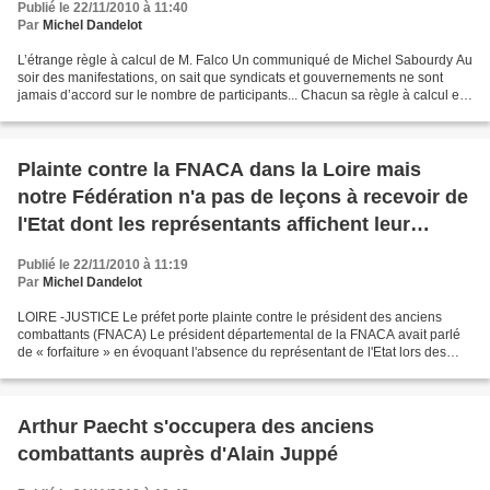
Publié le 22/11/2010 à 11:40
Par
Michel Dandelot
L’étrange règle à calcul de M. Falco Un communiqué de Michel Sabourdy Au
soir des manifestations, on sait que syndicats et gouvernements ne sont
jamais d’accord sur le nombre de participants... Chacun sa règle à calcul et
bien savant celui qui peut connaître...
Plainte contre la FNACA dans la Loire mais
notre Fédération n'a pas de leçons à recevoir de
l'Etat dont les représentants affichent leur
complaisance à l'égard de l'OAS
Publié le 22/11/2010 à 11:19
Par
Michel Dandelot
LOIRE -JUSTICE Le préfet porte plainte contre le président des anciens
combattants (FNACA) Le président départemental de la FNACA avait parlé
de « forfaiture » en évoquant l'absence du représentant de l'Etat lors des
cérémonies du 19 mars. Le préfet dit...
Arthur Paecht s'occupera des anciens
combattants auprès d'Alain Juppé