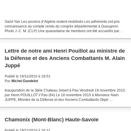
Saint-Yan Les anciens d’Algérie restent mobilisés Les adhérents ont pris
connaissance du compte rendu du congrès départemental à Gueugnon.
Photo J.-C. M. (CLP) Une quarantaine de membres ont été accueillis par
Guy Zembelli, président du comité FNACA (Fédération...
Lettre de notre ami Henri Pouillot au ministre de
la Défense et des Anciens Combattants M. Alain
Juppé
Publié le 19/11/2010 à 18:51
Par
Michel Dandelot
Inauguration de la Stèle Chateau-Jobert à Pau Vendredi 19 novembre 2010,
par Henri POUILLOT // Pau (64) Le 18 novembre 2010 à Monsieur Alain
JUPPE, Ministre de la Défense et des Anciens Combattants Objet :
Inauguration d’une stèle dans la Caserne de Pau...
Chamonix (Mont-Blanc) Haute-Savoie
Publié le 19/11/2010 à 16:11