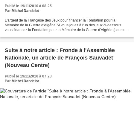
Publié le 19/11/2010 à 08:25
Par
Michel Dandelot
L'argent de la Française des Jeux pour financer la Fondation pour la
Mémoire de la Guerre d'Algérie Si vous jouez à l'un des jeux ci-dessous
vous financez la Fondation pour la Mémoire de la Guerre d'Algérie (source) :
http://www.dna-algerie.com/politique/34-politique/695-enquete-largent-de-la-
francaise-des-jeux-pour-financer-la-fondation-pour-la-memoire-de-la-
guerre-d-algerie.html...
Suite à notre article : Fronde à l'Assemblée
Nationale, un article de François Sauvadet
(Nouveau Centre)
Publié le 19/11/2010 à 07:23
Par
Michel Dandelot