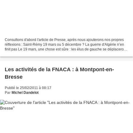
Consultons d'abord l'article de Presse, après nous ajouterons nos propres
réflexions : Saint-Rémy 19 mars ou 5 décembre ? La guerre d'Algérie n’en
finit pas Le 19 mars, une chose est sûre : les élus de gauche se déplaceront
au monument aux morts. Photo...
Les activités de la FNACA : à Montpont-en-
Bresse
Publié le 25/02/2011 à 08:17
Par
Michel Dandelot