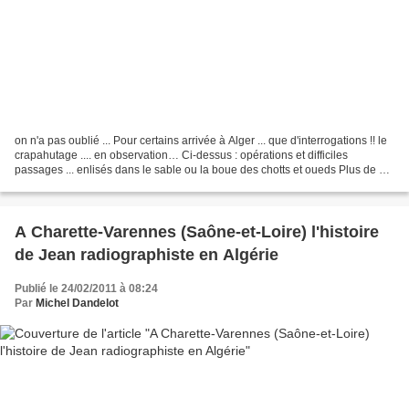
on n'a pas oublié ... Pour certains arrivée à Alger ... que d'interrogations !! le
crapahutage .... en observation… Ci-dessus : opérations et difficiles
passages ... enlisés dans le sable ou la boue des chotts et oueds Plus de 36
ans se sont écoulés avant...
A Charette-Varennes (Saône-et-Loire) l'histoire
de Jean radiographiste en Algérie
Publié le 24/02/2011 à 08:24
Par
Michel Dandelot