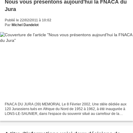
Nous vous présentons aujourd'hui la FNACA du
Jura
Publié le 22/02/2011 à 10:02
Par
Michel Dandelot
FNACA DU JURA (39) MEMORIAL Le 8 Février 2002, Une stèle dédiée aux
120 Jurassiens tués en Afrique du Nord de 1952 à 1962, à été inaugurée à
LONS-LE-SAUNIER, dans l'espace du souvenir situé au carrefour de la
Libération. Un monument pour ne jamais oublier....