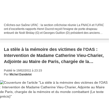
Crêches-sur-Saône UFAC : la section crêchoise réunie La FNACA et l’UFAC
ont d’excellents rapports Henri Ducrot reçoit l'insigne de porte-drapeau
entouré de Noël Briday (G) et Georges Guillon (D) président des anciens
combattants. Photo B. C. (CLP) En...
La stèle à la mémoire des victimes de l'OAS :
Intervention de Madame Catherine Vieu-Charier,
Adjointe au Maire de Paris, chargée de la
mémoire et du monde combattant (Le texte
Publié le 19/02/2011 à 23:15
précis)
Par
Michel Dandelot