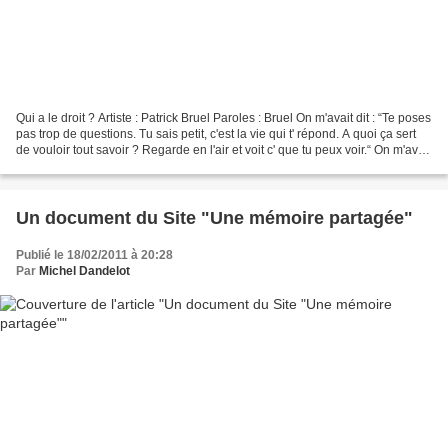
Qui a le droit ? Artiste : Patrick Bruel Paroles : Bruel On m'avait dit : “Te poses
pas trop de questions. Tu sais petit, c'est la vie qui t' répond. A quoi ça sert
de vouloir tout savoir ? Regarde en l'air et voit c' que tu peux voir.“ On m'avait
dit...
Un document du Site "Une mémoire partagée"
Publié le 18/02/2011 à 20:28
Par
Michel Dandelot