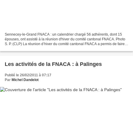
Sennecey-le-Grand FNACA : un calendrier chargé 56 adhérents, dont 15
épouses, ont assisté à la réunion d'hiver du comité cantonal FNACA. Photo
S. P. (CLP) La réunion d’hiver du comité cantonal FNACA a permis de faire
le point sur les dates importantes...
Les activités de la FNACA : à Palinges
Publié le 26/02/2011 à 07:17
Par
Michel Dandelot