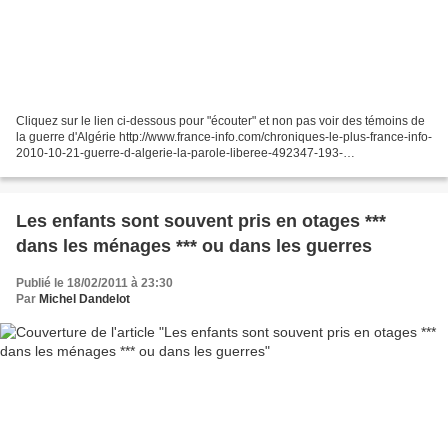
Cliquez sur le lien ci-dessous pour "écouter" et non pas voir des témoins de
la guerre d'Algérie http://www.france-info.com/chroniques-le-plus-france-info-
2010-10-21-guerre-d-algerie-la-parole-liberee-492347-193-
193.html#ancreduplayer
Les enfants sont souvent pris en otages ***
dans les ménages *** ou dans les guerres
Publié le 18/02/2011 à 23:30
Par
Michel Dandelot