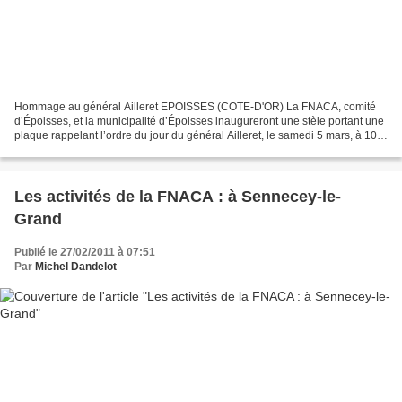
Hommage au général Ailleret EPOISSES (COTE-D'OR) La FNACA, comité
d’Époisses, et la municipalité d’Époisses inaugureront une stèle portant une
plaque rappelant l’ordre du jour du général Ailleret, le samedi 5 mars, à 10 h
30, rue du 19-Mars-1962. Le rendez-vous...
Les activités de la FNACA : à Sennecey-le-
Grand
Publié le 27/02/2011 à 07:51
Par
Michel Dandelot