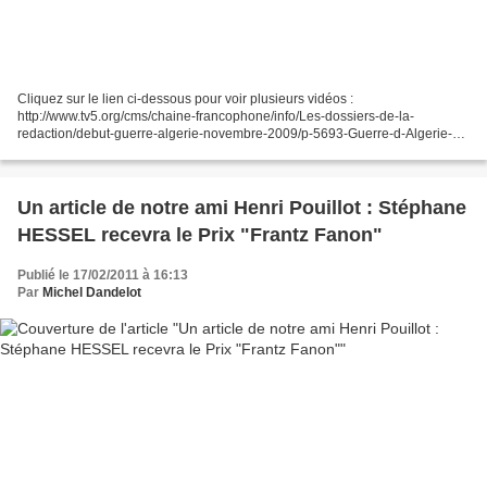
Cliquez sur le lien ci-dessous pour voir plusieurs vidéos :
http://www.tv5.org/cms/chaine-francophone/info/Les-dossiers-de-la-
redaction/debut-guerre-algerie-novembre-2009/p-5693-Guerre-d-Algerie-
memoire-d-un-conflit.htm
Un article de notre ami Henri Pouillot : Stéphane
HESSEL recevra le Prix "Frantz Fanon"
Publié le 17/02/2011 à 16:13
Par
Michel Dandelot