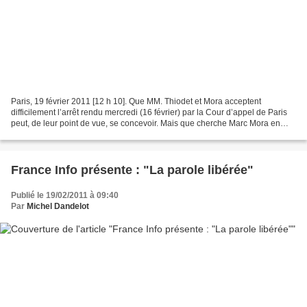
Paris, 19 février 2011 [12 h 10]. Que MM. Thiodet et Mora acceptent
difficilement l’arrêt rendu mercredi (16 février) par la Cour d’appel de Paris
peut, de leur point de vue, se concevoir. Mais que cherche Marc Mora en
continuant, en dépit de risques...
France Info présente : "La parole libérée"
Publié le 19/02/2011 à 09:40
Par
Michel Dandelot