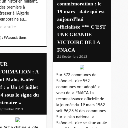
t un historien militant,
commémoration : le
 des premiers à
19 mars - date qui est
éresser à l'Algérie
aujourd'hui
emporaine au...
officialisée *** C'EST
re la suite
UNE GRANDE
) :
#Associations
VICTOIRE DE LA
FNACA
21 Septembre 2013
OUR
FORMATION : A
Sur 573 communes de
int-Malo, Kader
Saône-et-Loire 552
f : « Un 14 juillet
communes ont adopté le
voeu de la FNACA La
4 sous le signe du
reconnaissance officielle de
tenaire »
la journée du 19 mars 1962
eptembre 2013
soit 96,35 % des communes
Sur le plan national la
Saône-et-Loire se situe au 4e
r Arif a clôturé le 79e