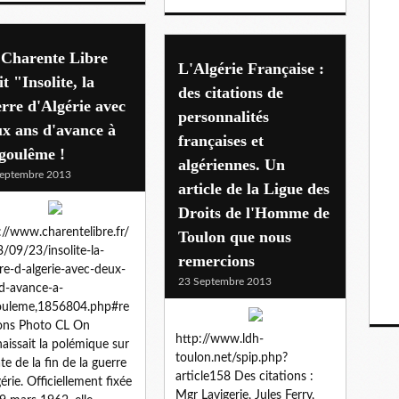
 Charente Libre
L'Algérie Française :
it "Insolite, la
des citations de
rre d'Algérie avec
personnalités
x ans d'avance à
françaises et
goulême !
algériennes. Un
eptembre 2013
article de la Ligue des
Droits de l'Homme de
://www.charentelibre.fr/
Toulon que nous
/09/23/insolite-la-
remercions
re-d-algerie-avec-deux-
23 Septembre 2013
d-avance-a-
ouleme,1856804.php#re
ons Photo CL On
http://www.ldh-
aissait la polémique sur
toulon.net/spip.php?
ate de la fin de la guerre
article158 Des citations :
gérie. Officiellement fixée
Mgr Lavigerie, Jules Ferry,