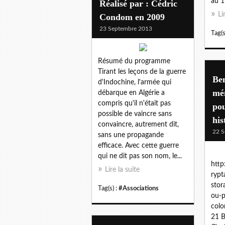
au 1
Réalisé par : Cédric
Li
Condom en 2009
23 Septembre 2013
Tag(s
Résumé du programme
Tirant les leçons de la guerre
Ben
d'Indochine, l'armée qui
mé
débarque en Algérie a
compris qu'il n'était pas
pou
possible de vaincre sans
his
convaincre, autrement dit,
22 S
sans une propagande
efficace. Avec cette guerre
qui ne dit pas son nom, le...
http
Lire la suite
rypt
stor
Tag(s) :
#Associations
ou-p
colo
21 B