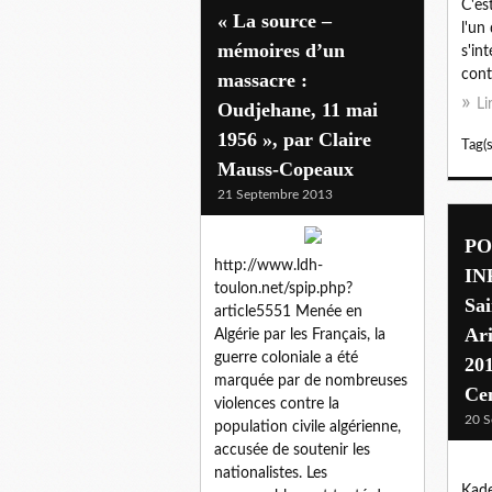
C'es
« La source –
l'un
mémoires d’un
s'int
cont
massacre :
Li
Oudjehane, 11 mai
1956 », par Claire
Tag(s
Mauss-Copeaux
21 Septembre 2013
P
http://www.ldh-
IN
toulon.net/spip.php?
Sa
article5551 Menée en
Ari
Algérie par les Français, la
guerre coloniale a été
201
marquée par de nombreuses
Cen
violences contre la
20 S
population civile algérienne,
accusée de soutenir les
nationalistes. Les
Kade