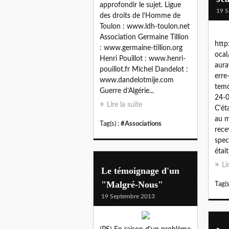
approfondir le sujet. Ligue
19 S
des droits de l’Homme de
Toulon : www.ldh-toulon.net
Association Germaine Tillion
http
: www.germaine-tillion.org
ocal
Henri Pouillot : www.henri-
aura
pouillot.fr Michel Dandelot :
erre-
www.dandelotmije.com
temo
Guerre d’Algérie...
24-
Lire la suite
C'ét
au m
Tag(s) :
#Associations
rece
spec
était.
Li
Le témoignage d'un
"Malgré-Nous"
Tag(s
19 Septembre 2013