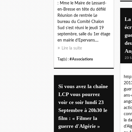
: Mme le Maire de Lessard-
en-Bresse en tête du défilé
Réunion de rentrée Le
La
bureau du Comité Chalon
écr
Sud s’est réuni le jeudi 19
septembre, salle du 1er étage
gue
en mairie d’Epervans....
deu
Lire la suite
An
23 S
Tag(s) :
#Associations
http
2013
Si vous avez la chaîne
guer
LCP vous pourrez
ans-
voir ce soir lundi 23
ang
acti
Septembre à 20h30 le
conn
film : « Filmer la
la d
guerre d'Algérie »
d'Al