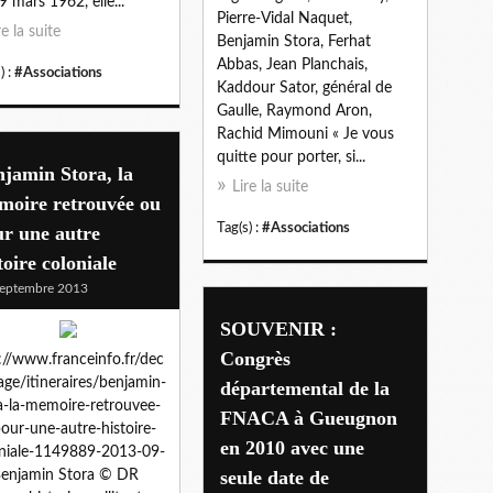
9 mars 1962, elle...
Pierre-Vidal Naquet,
re la suite
Benjamin Stora, Ferhat
Abbas, Jean Planchais,
) :
#Associations
Kaddour Sator, général de
Gaulle, Raymond Aron,
Rachid Mimouni « Je vous
quitte pour porter, si...
jamin Stora, la
Lire la suite
moire retrouvée ou
Tag(s) :
#Associations
r une autre
toire coloniale
eptembre 2013
SOUVENIR :
Congrès
://www.franceinfo.fr/dec
age/itineraires/benjamin-
départemental de la
a-la-memoire-retrouvee-
FNACA à Gueugnon
our-une-autre-histoire-
en 2010 avec une
niale-1149889-2013-09-
seule date de
enjamin Stora © DR