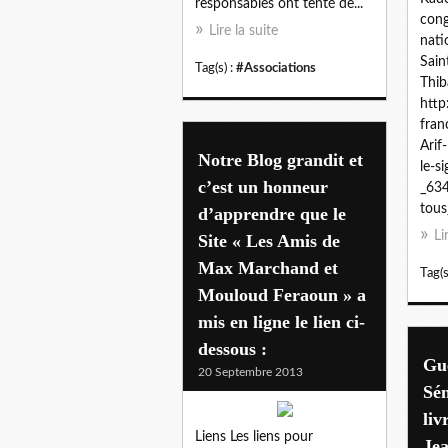
responsables ont tenté de...
cong
Lire la suite
nati
Sain
Tag(s) :
#Associations
Thib
http
fran
Arif
Notre Blog grandit et
le-s
c’est un honneur
_634
tous
d’apprendre que le
Li
Site « Les Amis de
Max Marchand et
Tag(s
Mouloud Feraoun » a
mis en ligne le lien ci-
dessous :
Gue
20 Septembre 2013
Sé
liv
Liens Les liens pour
Je