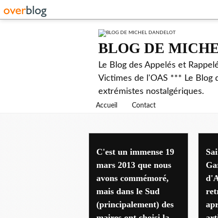
BLOG DE MICH
Le Blog des Appelés et Rappel
Victimes de l'OAS *** Le Blog 
extrémistes nostalgériques.
Accueil
Contact
C'est un immense 19
Sai
mars 2013 que nous
Ga
avons commémoré,
d'A
mais dans le Sud
ret
(principalement) des
apr
maires ont choisi la
ar