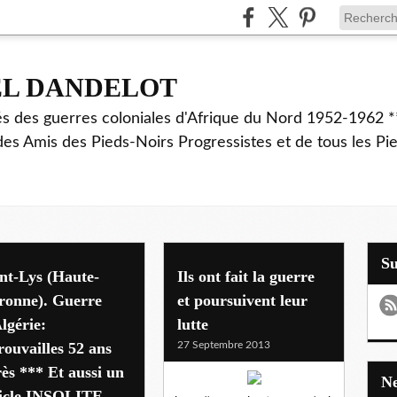
EL DANDELOT
és des guerres coloniales d'Afrique du Nord 1952-1962 *
des Amis des Pieds-Noirs Progressistes et de tous les Pi
S
nt-Lys (Haute-
Ils ont fait la guerre
ronne). Guerre
et poursuivent leur
lgérie:
lutte
rouvailles 52 ans
27 Septembre 2013
ès *** Et aussi un
ticle INSOLITE