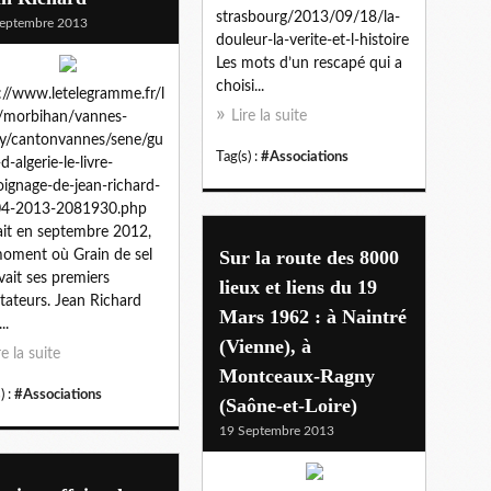
strasbourg/2013/09/18/la-
eptembre 2013
douleur-la-verite-et-l-histoire
Les mots d’un rescapé qui a
choisi...
://www.letelegramme.fr/l
Lire la suite
/morbihan/vannes-
y/cantonvannes/sene/gu
Tag(s) :
#Associations
d-algerie-le-livre-
ignage-de-jean-richard-
04-2013-2081930.php
ait en septembre 2012,
Sur la route des 8000
oment où Grain de sel
vait ses premiers
lieux et liens du 19
tateurs. Jean Richard
Mars 1962 : à Naintré
..
(Vienne), à
re la suite
Montceaux-Ragny
) :
#Associations
(Saône-et-Loire)
19 Septembre 2013