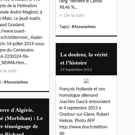
rang *derrière le Cantal
rès de la Fédération
98,46 %...
onale André-Maginot, à
Lire la suite
t-Malo, ce jeudi matin.
aud Grasland.
Tag(s) :
#Associations
://www.ouest-
ce.fr/ofdernmin_-Kader-
-Un-14-juillet-2014-sous-
igne-du-Centenaire-
La douleur, la vérité
6-2230324-fils-
et l’histoire
_filDMA.Htm...
19 Septembre 2013
re la suite
) :
#Associations
François Hollande et son
homologue allemand
Joachim Gauck entouraient
le 4 septembre 2013 à
rre d'Algérie.
Oradour-sur-Glane, Robert
né (Morbihan) : Le
Hebras. Photo AFP
re témoignage de
http://www.dna.fr/edition-
an Richard
de-