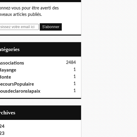
nnez-vous pour être averti des
veaux articles publiés.
Catégories
2484
ssociations
1
Hayange
1
Honte
1
ecoursPopulaire
1
ousdeclaronslapaix
Archives
24
23