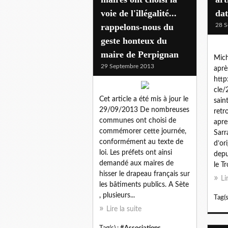
voie de l'illégalité...
dat
rappelons-nous du
28 S
geste honteux du
maire de Perpignan
Mich
29 Septembre 2013
aprè
http
cle
Cet article a été mis à jour le
sain
29/09/2013 De nombreuses
retr
communes ont choisi de
apre
commémorer cette journée,
Sarr
conformément au texte de
d’or
loi. Les préfets ont ainsi
depu
demandé aux maires de
le Tr
hisser le drapeau français sur
Li
les bâtiments publics. A Sète
, plusieurs...
Tag(s
Lire la suite
Tag(s) :
#Associations