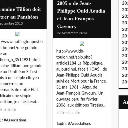
2005 » de Jean-
20
maine Tillion doit
20
Philippe Ould Aoudia
trer au Panthéon
20
et Jean-François
20
eptembre 2013
Gavoury
20
26 Septembre 2013
20
://www.huffingtonpost.fr
20
s-bonnet/une-grande-
20
http://www.ldh-
e-au-
20
toulon.net/spip.php?
theon_b_3514931.html
20
article1184 La République,
aine Tillion: une grande
20
aujourd’hui, face à l’OAS , de
 au Panthéon S'il est
Jean-Philippe Ould Aoudia
20
is à un simple citoyen
suivi de Mort pour la France.
20
oumettre aux
31 mai 1961 - Alger, de
ernants de notre Etat
Jean-François Gavoury. Un
blicain une simple
ouvrage paru fin février
sition, je n'hésiterai...
2006, aux éditions Tirésias...
re la suite
Lire la suite
) :
#Associations
Tag(s) :
#Associations