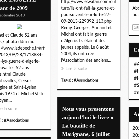
http://www.elwatan.com/cul
ant de 2009
ture/ils-ont-fait-la-guerre-et-
Abo
poursuivent-leur-lutte-27-
nou
eptembre 2013
09-2013-229392_113.php
E
Rémy, Georges, Armand et
m
Michel ont fait la guerre
el et Claude 52 ans
a
d’Algérie. Ils étaient des
s./ photo ddm mc
i
jeunes appelés. Le 8 août
://www.ladepeche.fr/arti
l
2004, ils ont créé
/2013/09/28/1718884-
l’Association des anciens...
t-lys-guerre-d-algerie-
#A
ouvailles-52-ans-
Lire la suite
#
s.html Claude
#
Tag(s) :
#Associations
abezolles, Gersois
#S
igine et Saint-Lysien
#n
is 1974 et Michel Veillet
oyen,...
Nous vous présentons
re la suite
aujourd’hui le livre «
) :
#Associations
La bataille de
20
Marignane, 6 juillet
20