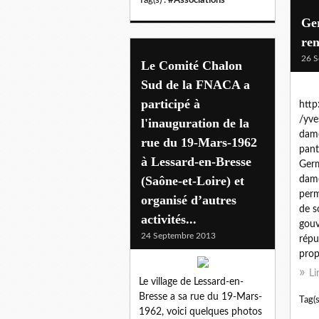
Ger
ren
26 S
Le Comité Chalon
Sud de la FNACA a
participé à
http
/yve
l'inauguration de la
dam
rue du 19-Mars-1962
pan
à Lessard-en-Bresse
Germ
(Saône-et-Loire) et
dame
perm
organisé d’autres
de s
activités...
gouv
24 Septembre 2013
répu
propo
Li
Le village de Lessard-en-
Bresse a sa rue du 19-Mars-
Tag(s
1962, voici quelques photos