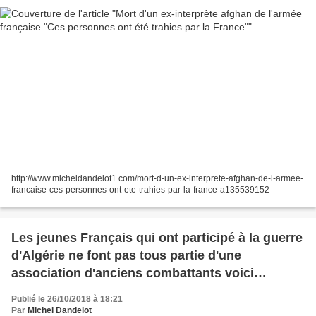
http://www.micheldandelot1.com/mort-d-un-ex-interprete-afghan-de-l-armee-
francaise-ces-personnes-ont-ete-trahies-par-la-france-a135539152
Les jeunes Français qui ont participé à la guerre
d'Algérie ne font pas tous partie d'une
association d'anciens combattants voici
l'histoire de Bernard Bourdet décédé en octobre
Publié le 26/10/2018 à 18:21
2015
Par
Michel Dandelot