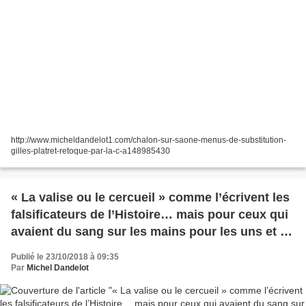
http://www.micheldandelot1.com/chalon-sur-saone-menus-de-substitution-
gilles-platret-retoque-par-la-c-a148985430
« La valise ou le cercueil » comme l’écrivent les
falsificateurs de l’Histoire… mais pour ceux qui
avaient du sang sur les mains pour les uns et de
la faute de l'OAS pour les autres…
Publié le 23/10/2018 à 09:35
Par
Michel Dandelot