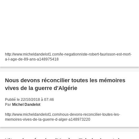
http://www.micheldandelot1.com/le-negationniste-robert-faurisson-est-mort-
a-l-age-de-89-ans-a148975418
Nous devons réconcilier toutes les mémoires
vives de la guerre d'Algérie
Publié le 22/10/2018 à 07:46
Par
Michel Dandelot
http://www.micheldandelot1.com/nous-devons-reconcilier-toutes-les-
memoires-vives-de-la-guerre-d-alger-a148973220