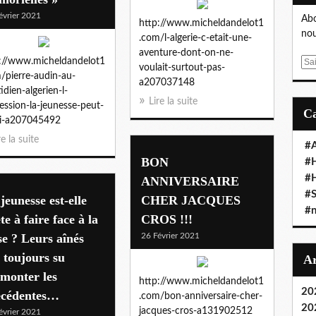
évrier 2021
Abo
http://www.micheldandelot1
nou
.com/l-algerie-c-etait-une-
aventure-dont-on-ne-
://www.micheldandelot1
E
voulait-surtout-pas-
/pierre-audin-au-
m
a207037148
idien-algerien-l-
a
Lire la suite
ession-la-jeunesse-peut-
i
ri-a207045492
l
re la suite
#A
BON
#
#
ANNIVERSAIRE
#S
jeunesse est-elle
CHER JACQUES
#n
te à faire face à la
CROS !!!
se ? Leurs aînés
26 Février 2021
 toujours su
monter les
http://www.micheldandelot1
20
écédentes…
.com/bon-anniversaire-cher-
20
jacques-cros-a131902512
évrier 2021