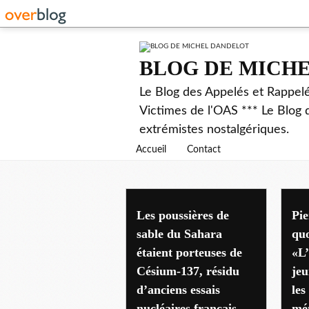
BLOG DE MICH
Le Blog des Appelés et Rappel
Victimes de l'OAS *** Le Blog 
extrémistes nostalgériques.
Accueil
Contact
Les poussières de
Pie
sable du Sahara
quo
étaient porteuses de
«L
Césium-137, résidu
jeu
d’anciens essais
les
nucléaires français
mém