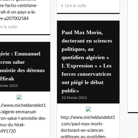
re-facho-centrisme-
Lire la suite
rait-d-un-pays-a-la-
ive-a207002584
re la suite
Paul Max Morin,
doctorant en sciences
politiques, au
gérie : Emmanuel
quotidien algérien «
cron salue
L'Expression » « Les
mnistie des détenus
forces conservatrices
 Hirak
ont piégé le débat
évrier 2021
public»
22 Février 2021
://www.micheldandelot1
/algerie-emmanuel-
http://www.micheldandelot1
on-salue-l-amnistie-des-
.com/paul-max-morin-
nus-du-hirak-
doctorant-en-sciences-
6991720
politiques-au-quotidien-