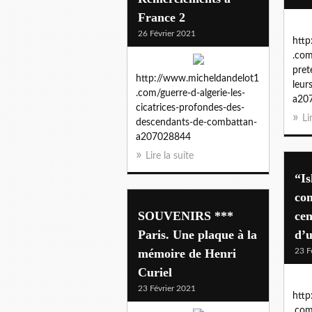
France 2
26 Février 2021
http
.com
pret
http://www.micheldandelot1
leur
.com/guerre-d-algerie-les-
a20
cicatrices-profondes-des-
Li
descendants-de-combattan-
a207028844
Lire la suite
“I
con
SOUVENIRS ***
cen
Paris. Une plaque à la
d’u
mémoire de Henri
23 F
Curiel
23 Février 2021
http
.com