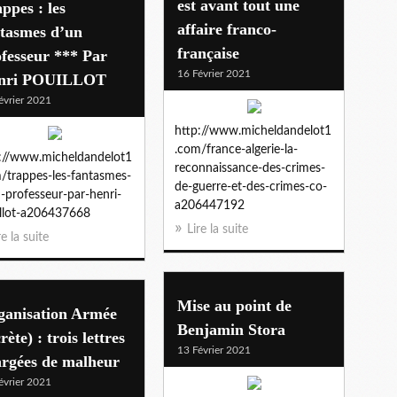
est avant tout une
ppes : les
affaire franco-
ntasmes d’un
française
fesseur *** Par
16 Février 2021
nri POUILLOT
évrier 2021
http://www.micheldandelot1
.com/france-algerie-la-
://www.micheldandelot1
reconnaissance-des-crimes-
/trappes-les-fantasmes-
de-guerre-et-des-crimes-co-
-professeur-par-henri-
a206447192
llot-a206437668
Lire la suite
re la suite
Mise au point de
ganisation Armée
Benjamin Stora
rète) : trois lettres
13 Février 2021
argées de malheur
évrier 2021