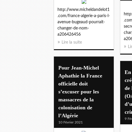
http://www.micheldandelot1
http
.com/france-algerie-a-paris-l-
.com
avenue-bugeaud-pourrait-
secr
changer-de-nom-
char
a206426456
a20
Lire la suite
Li
Pour Jean-Michel
En 
Aphathie la France
cré
officielle doit
de 
s’excuser pour les
(OA
massacres de la
d’u
colonisation de
cri
l’Algérie
9 Fé
10 Février 2021