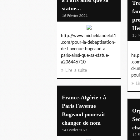
Tra
statue...
fa
16 Février 2021
pro
He
15 F
http://www.micheldandelot1
.com/pour-la-debaptisation-
de-l-avenue-bugeaud-a-
paris-ainsi-que-sa-statue-
http
a206446710
.com
d-un
Lire la suite
poui
Li
France-Algérie : à
Paris l'avenue
Or
Bugeaud pourrait
Sec
changer de nom
ch
14 Février 2021
12 F