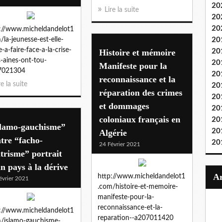
20
Lire la suite
20
20
://www.micheldandelot1
/la-jeunesse-est-elle-
20
e-a-faire-face-a-la-crise-
Histoire et mémoire
20
s-aines-ont-tou-
20
Manifeste pour la
7021304
20
reconnaissance et la
re la suite
20
réparation des crimes
20
et dommages
20
coloniaux français en
20
slamo-gauchisme”
20
Algérie
tre “facho-
20
24 Février 2021
trisme” portrait
n pays à la dérive
http://www.micheldandelot1
évrier 2021
.com/histoire-et-memoire-
manifeste-pour-la-
reconnaissance-et-la-
://www.micheldandelot1
reparation--a207011420
/islamo-gauchisme-