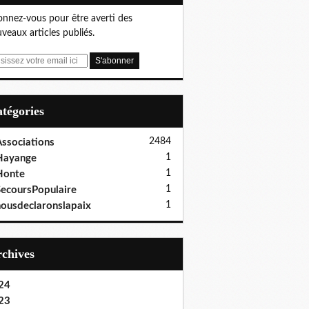
nnez-vous pour être averti des
veaux articles publiés.
Catégories
2484
ssociations
1
Hayange
1
Honte
1
ecoursPopulaire
1
ousdeclaronslapaix
Archives
24
23