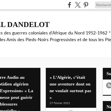
EL DANDELOT
és des guerres coloniales d'Afrique du Nord 1952-1962 *
des Amis des Pieds-Noirs Progressistes et de tous les Pi
S
rre Audin au
« L’Algérie, c’était
tidien algérien
une aventure dont on
’Expression» « La
ne voulait surtout pas
nesse peut guérir
»
 blessures
27 Février 2021
orielles »