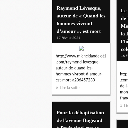
Raymond Lévesque,
Le 
auteur de « Quand les
de
hommes vivront
Mo
d’amour », est mort
la 
17 Février 2021
l’h
col
16 F
http://www.micheldandelot1
.com/raymond-levesque-
auteur-de-quand-les-
hommes-vivront-d-amour-
http
est-mort-a206457230
.com
de-l
Lire la suite
monf
fra
Li
Pour la débaptisation
de l'avenue Bugeaud
à Paris ainsi que sa