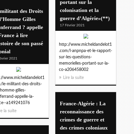
portant sur la
colonisation et la
militant des Droits
guerre d’Algérie»(**)
 l’Homme Gilles
17 Février 2021
nferrand ? appelle
France à lire
istoire de son passé
http://www.micheldandelot1
onial
.com/l-anpnpa-et-le-rapport-
sur-les-questions-
évrier 2021
memorielles-portant-sur-la-
co-a206458002
://www.micheldandelot1
Lire la suite
/le-militant-des-droits-
-homme-gilles-
errand-appelle-la-
France-Algérie : La
nce--a149241076
reconnaissance des
re la suite
crimes de guerre et
des crimes coloniaux