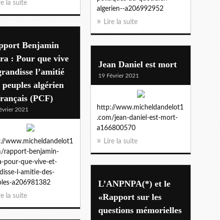
re la suite
algerien--a206992952
Lire la suite
pport Benjamin
ra : Pour que vive
Jean Daniel est mort
grandisse l’amitié
19 Février 2021
 peuples algérien
français (PCF)
http://www.micheldandelot1
évrier 2021
.com/jean-daniel-est-mort-
a166800570
://www.micheldandelot1
Lire la suite
/rapport-benjamin-
a-pour-que-vive-et-
disse-l-amitie-des-
L’ANPNPA(*) et le
ples-a206981382
«Rapport sur les
re la suite
questions mémorielles