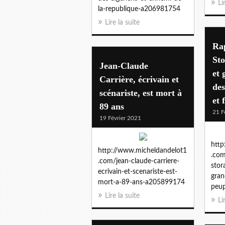
Li
la-republique-a206981754
Lire la suite
Ra
Sto
Jean-Claude
et 
Carrière, écrivain et
des
scénariste, est mort à
et 
89 ans
21 F
19 Février 2021
http
http://www.micheldandelot1
.com
.com/jean-claude-carriere-
stor
ecrivain-et-scenariste-est-
gran
mort-a-89-ans-a205899174
peu
Lire la suite
Li