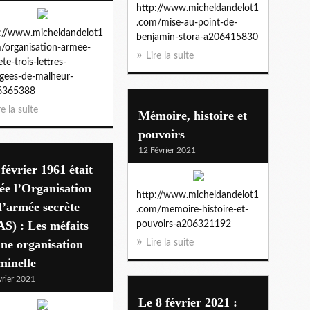
http://www.micheldandelot1
.com/mise-au-point-de-
://www.micheldandelot1
benjamin-stora-a206415830
/organisation-armee-
Lire la suite
ete-trois-lettres-
gees-de-malheur-
6365388
re la suite
Mémoire, histoire et
pouvoirs
12 Février 2021
février 1961 était
ée l’Organisation
http://www.micheldandelot1
l’armée secrète
.com/memoire-histoire-et-
S) : Les méfaits
pouvoirs-a206321192
ne organisation
Lire la suite
minelle
vrier 2021
Le 8 février 2021 :