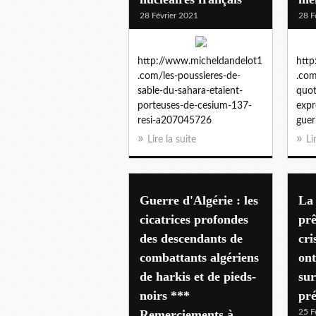
28 Février 2021
28 F
http://www.micheldandelot1
http
.com/les-poussieres-de-
.com
sable-du-sahara-etaient-
quot
porteuses-de-cesium-137-
expr
resi-a207045726
gue
Lire la suite
Li
Guerre d'Algérie : les
La 
cicatrices profondes
prê
des descendants de
cri
combattants algériens
ont
de harkis et de pieds-
sur
noirs ***
pr
Remerciements à
25 F