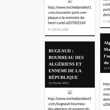
cont
http://www.micheldandelot1
port
.com/souvenirs-paris-une-
der
plaque-a-la-memoire-de-
Li
henri-curiel-a207002164
Lire la suite
Al
Ma
BUGEAUD :
l’a
BOURREAU DES
du
ALGÉRIENS ET
22 F
ENNEMI DE LA
RÉPUBLIQUE
21 Février 2021
http
.com
macr
http://www.micheldandelot1
dete
.com/bugeaud-bourreau-
a20
des-algeriens-et-ennemi-de-