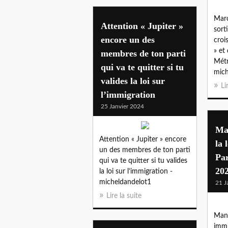
Marc
Attention « Jupiter »
sort
encore un des
croi
» et
membres de ton parti
Métr
qui va te quitter si tu
mich
valides la loi sur
Li
l’immigration
25 Janvier 2024
Man
Attention « Jupiter » encore
la 
un des membres de ton parti
Par
qui va te quitter si tu valides
20
la loi sur l’immigration -
micheldandelot1
21 J
Lire la suite
Mani
immi