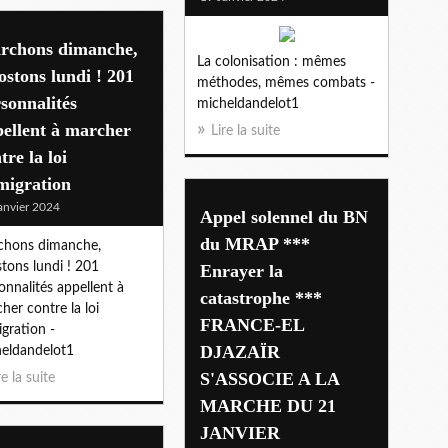
rchons dimanche,
La colonisation : mêmes
ostons lundi ! 201
méthodes, mêmes combats -
sonnalités
micheldandelot1
ellent à marcher
Lire la suite
tre la loi
migration
anvier 2024
Appel solennel du BN
du MRAP ***
chons dimanche,
stons lundi ! 201
Enrayer la
onnalités appellent à
catastrophe ***
her contre la loi
FRANCE-EL
gration -
DJAZAÏR
eldandelot1
S'ASSOCIE A LA
re la suite
MARCHE DU 21
JANVIER