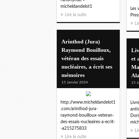
micheldandelot1
Les 
Lire la suite
Pres
Li
Arinthod (Jura)
Raymond Bouilloux,
Liv
vétéran des essais
et 
nucléaires, a écrit ses
Ma
mémoires
Ala
15 Janvier 2024
15 J
http://www.micheldandelot1
Livre
.com/arinthod-jura-
anti
raymond-bouilloux-veteran-
Dori
des-essais-nucleaires-a-ecrit-
mich
-a215275833
Li
Lire la suite