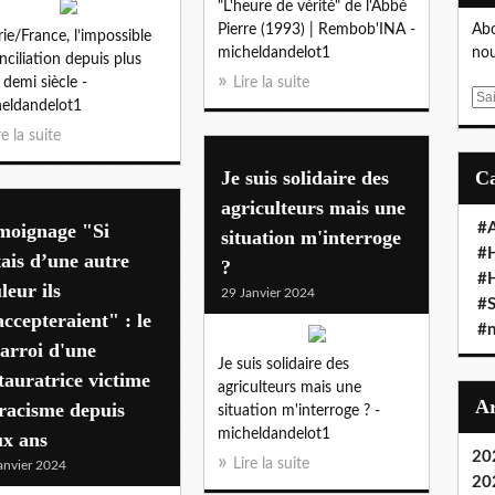
"L'heure de vérité" de l'Abbé
Pierre (1993) | Rembob'INA -
Abo
rie/France, l’impossible
micheldandelot1
nou
nciliation depuis plus
 demi siècle -
Lire la suite
E
eldandelot1
m
re la suite
a
i
Je suis solidaire des
l
agriculteurs mais une
moignage "Si
#A
situation m'interroge
#
tais d’une autre
?
#
leur ils
29 Janvier 2024
#S
ccepteraient" : le
#n
arroi d'une
Je suis solidaire des
tauratrice victime
agriculteurs mais une
racisme depuis
situation m'interroge ? -
micheldandelot1
ux ans
20
Lire la suite
anvier 2024
20