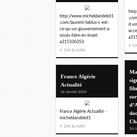
http
http://www.micheldandelot1
.com
.com/laurent-fabius-c-est-
d-un
ce-qu-un-gouvernement-a-
acce
voulu-faire-en-israel-
a21
a215336353
Li
Lire la suite
Mar
France Algérie
sig
Actualité
fil
26 Janvier 2024
sur
d’A
France Algérie Actualité -
do
micheldandelot1
Ch
Lire la suite
26 J