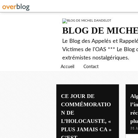
BLOG DE MICH
Le Blog des Appelés et Rappel
Victimes de l'OAS *** Le Blog 
extrémistes nostalgériques.
Accueil
Contact
CE JOUR DE
Alg
COMMÉMORATIO
l’i
N DE
réc
L’HOLOCAUSTE, «
plu
PLUS JAMAIS CA »
31 J
C’EST