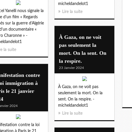
micheldandelot1
el Yanelli nous signale la
Lire la suite
ie d'un film « Regards
sés sur la guerre d’Algérie
 d'un documentaire «
o Charonne » -
À Gaza, on ne voit
eldandelot1
pas seulement la
re la suite
mort. On la sent. On
la respire.
23 Janvier 2024
ifestation contre
loi immigration à
À Gaza, on ne voit pas
is le 21 janvier
seulement la mort. On la
24
sent. On la respire. -
micheldandelot1
anvier 2024
Lire la suite
festation contre la loi
gration à Paris le 21