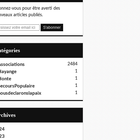
nnez-vous pour être averti des
veaux articles publiés.
Catégories
2484
ssociations
1
Hayange
1
Honte
1
ecoursPopulaire
1
ousdeclaronslapaix
Archives
24
23