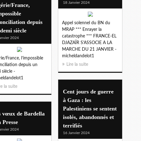
18 Janvier 2024
érie/France,
mpossible
onciliation depuis
Appel solennel du BN du
demi siècle
MRAP *** Enrayer la
catastrophe *** FRANCE-EL
anvier 2024
DJAZAÏR S'ASSOCIE A LA
MARCHE DU 21 JANVIER -
micheldandelot1
rie/France, l’impossible
Lire la suite
nciliation depuis un
 siècle -
eldandelot1
re la suite
Cent jours de guerre
à Gaza : les
Palestiniens se sentent
s vœux de Bardella
isolés, abandonnés et
a Presse
terrifiés
anvier 2024
16 Janvier 2024