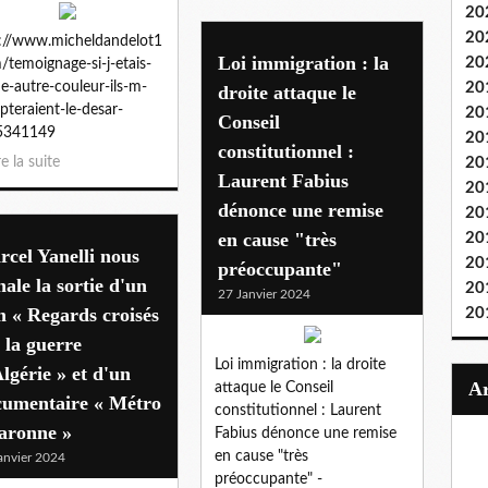
20
20
://www.micheldandelot1
Loi immigration : la
20
/temoignage-si-j-etais-
e-autre-couleur-ils-m-
20
droite attaque le
pteraient-le-desar-
20
Conseil
5341149
20
constitutionnel :
re la suite
20
Laurent Fabius
20
dénonce une remise
20
en cause "très
20
cel Yanelli nous
20
préoccupante"
nale la sortie d'un
20
27 Janvier 2024
m « Regards croisés
20
 la guerre
Loi immigration : la droite
lgérie » et d'un
attaque le Conseil
cumentaire « Métro
constitutionnel : Laurent
aronne »
Fabius dénonce une remise
en cause "très
anvier 2024
préoccupante" -