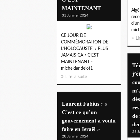
MAINTENANT
Algé
31 Janvier 2024
réco
d'un
mich
CE JOUR DE
Li
COMMÉMORATION DE
L’HOLOCAUSTE, « PLUS
JAMAIS CA » C’EST
MAINTENANT -
Té
micheldandelot1
j’é
Lire la suite
cou
m'a
dés
Laurent Fabius : «
res
C’est ce qu’un
de 
gouvernement a voulu
de
faire en Israël »
28 J
28 Janvier 2024