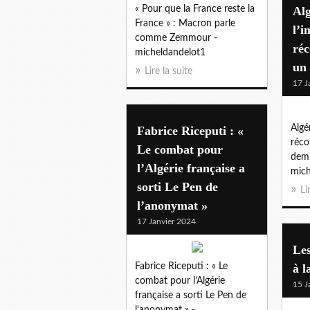
« Pour que la France reste la
Alg
France » : Macron parle
l’i
comme Zemmour -
réc
micheldandelot1
un 
Lire la suite
17 J
Algé
Fabrice Riceputi : «
réco
Le combat pour
demi
l’Algérie française a
mich
sorti Le Pen de
Li
l’anonymat »
17 Janvier 2024
Le
Fabrice Riceputi : « Le
à l
combat pour l’Algérie
15 J
française a sorti Le Pen de
l’anonymat » -