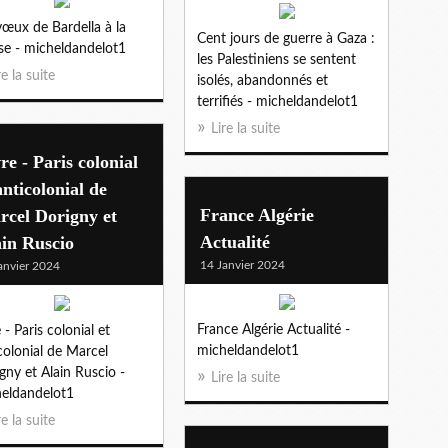
vœux de Bardella à la
Cent jours de guerre à Gaza :
se - micheldandelot1
les Palestiniens se sentent
re la suite
isolés, abandonnés et
terrifiés - micheldandelot1
Lire la suite
re - Paris colonial
anticolonial de
France Algérie
rcel Dorigny et
Actualité
in Ruscio
14 Janvier 2024
anvier 2024
France Algérie Actualité -
 - Paris colonial et
micheldandelot1
colonial de Marcel
gny et Alain Ruscio -
Lire la suite
eldandelot1
re la suite