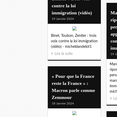
contre la loi
immigration (vidéo)
Ma
19 Janvier 2024
rip
per
app
Binet, Toubon, Zeniter : trois
con
voix contre la loi immigration
(vidéo) - micheldandelot1
im
Lire la suite
19 J
Mar
ripo
pers
« Pour que la France
marc
reste la France » :
immi
Macron parle comme
mich
Zemmour
Li
18 Janvier 2024