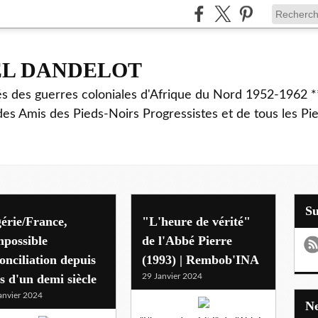
EL DANDELOT
és des guerres coloniales d'Afrique du Nord 1952-1962 *
des Amis des Pieds-Noirs Progressistes et de tous les Pi
S
érie/France,
"L'heure de vérité"
mpossible
de l'Abbé Pierre
onciliation depuis
(1993) | Rembob'INA
s d'un demi siècle
29 Janvier 2024
anvier 2024