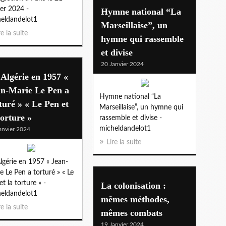
ier 2024 -
Hymne national “La
eldandelot1
Marseillaise”, un
re la suite
hymne qui rassemble
et divise
20 Janvier 2024
Algérie en 1957 «
an-Marie Le Pen a
Hymne national “La
turé » « Le Pen et
Marseillaise”, un hymne qui
torture »
rassemble et divise -
micheldandelot1
anvier 2024
Lire la suite
lgérie en 1957 « Jean-
e Le Pen a torturé » « Le
et la torture » -
La colonisation :
eldandelot1
mêmes méthodes,
re la suite
mêmes combats
19 Janvier 2024