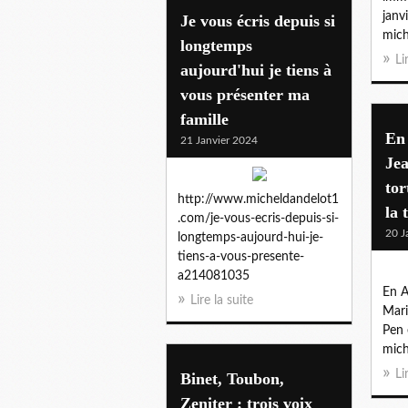
janv
Je vous écris depuis si
mich
longtemps
Li
aujourd'hui je tiens à
vous présenter ma
famille
En 
21 Janvier 2024
Je
tor
http://www.micheldandelot1
la 
.com/je-vous-ecris-depuis-si-
20 J
longtemps-aujourd-hui-je-
tiens-a-vous-presente-
a214081035
En A
Lire la suite
Mari
Pen 
mich
Li
Binet, Toubon,
Zeniter : trois voix