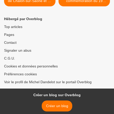
de Chalon-sur-Saône et de
commémoration du 19
la FNACA *** Programme
mars 1962 n'appartient plus
de la Cérémonie
à la FNACA mais à la
Commémorative Nationale
France" la Préfecture de
Hébergé par Overblog
le 19 mars 2014 ***
Savoie le fait savoir en
D'autres informations des
censurant le Message de la
Top articles
Comités de Saône-et-Loire
FNACA >
Pages
Contact
Signaler un abus
C.G.U.
Cookies et données personnelles
Préférences cookies
Voir le profil de Michel Dandelot sur le portail Overblog
Créer un blog sur Overblog
Créer un blog