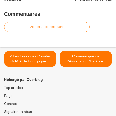
Commentaires
Ajouter un commentaire
< Les loisirs des Comités
Communiqué de
FNACA de Bourgogne : à
l’Association "Harkis et
Saint-Germain-du-Plain, à
Droits de l’Homme" : la
Saint-Bérain-sous-
grande mascarade du 25
Sanvignes, à Bruailles
septembre 2011 >
Hébergé par Overblog
Top articles
Pages
Contact
Signaler un abus