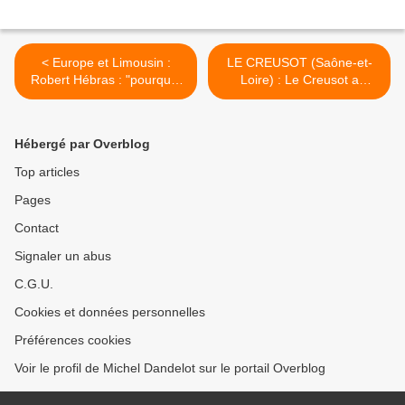
< Europe et Limousin :
LE CREUSOT (Saône-et-
Robert Hébras : "pourquoi
Loire) : Le Creusot a
je suis devenu un européen
accueilli l’assemblée
?"
départementale de la
FNACA >
Hébergé par Overblog
Top articles
Pages
Contact
Signaler un abus
C.G.U.
Cookies et données personnelles
Préférences cookies
Voir le profil de Michel Dandelot sur le portail Overblog