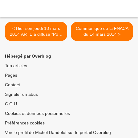
< Hier soir jeudi 13 mars
Communiqué de la FNACA
2014 ARTE a diffusé "Pour
du 14 mars 2014 >
Djamila" Le combat de
Gisèle Halimi et Simone de
Beauvoir pour sauver une
Hébergé par Overblog
jeune militante du FLN
Top articles
Pages
Contact
Signaler un abus
C.G.U.
Cookies et données personnelles
Préférences cookies
Voir le profil de Michel Dandelot sur le portail Overblog