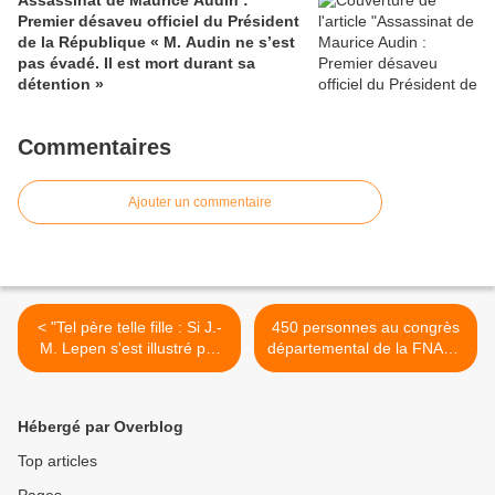
Assassinat de Maurice Audin :
Premier désaveu officiel du Président
de la République « M. Audin ne s’est
pas évadé. Il est mort durant sa
détention »
Commentaires
Ajouter un commentaire
< "Tel père telle fille : Si J.-
450 personnes au congrès
M. Lepen s'est illustré par
départemental de la FNACA
ses thèses négationnistes
à Souillac >
concernant l'Holocauste,
son héritière promet de
Hébergé par Overblog
réécrire l'histoire de la
guerre d'Algérie"
Top articles