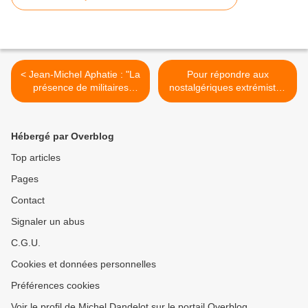
< Jean-Michel Aphatie : "La
Pour répondre aux
présence de militaires
nostalgériques extrémistes
algériens le 14 juillet ne
que vous verrez dans cette
prête pas à polémique" ***
vidéo et en complément
Karim Benzema «En gros,
des propos de ceux réfutant
Hébergé par Overblog
si je marque, je suis
leurs arguments : "Que
français, si je ne marque
représente le 19 mars 1962
Top articles
pas je suis arabe"
?" >
Pages
Contact
Signaler un abus
C.G.U.
Cookies et données personnelles
Préférences cookies
Voir le profil de Michel Dandelot sur le portail Overblog