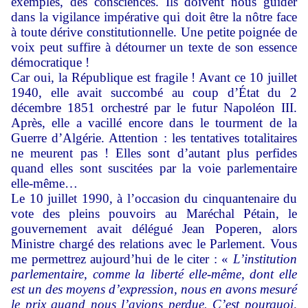
exemples, des consciences. Ils doivent nous guider
dans la vigilance impérative qui doit être la nôtre face
à toute dérive constitutionnelle. Une petite poignée de
voix peut suffire à détourner un texte de son essence
démocratique !
Car oui, la République est fragile ! Avant ce 10 juillet
1940, elle avait succombé au coup d’État du 2
décembre 1851 orchestré par le futur Napoléon III.
Après, elle a vacillé encore dans le tourment de la
Guerre d’Algérie. Attention : les tentatives totalitaires
ne meurent pas ! Elles sont d’autant plus perfides
quand elles sont suscitées par la voie parlementaire
elle-même…
Le 10 juillet 1990, à l’occasion du cinquantenaire du
vote des pleins pouvoirs au Maréchal Pétain, le
gouvernement avait délégué Jean Poperen, alors
Ministre chargé des relations avec le Parlement. Vous
me permettrez aujourd’hui de le citer : «
L’institution
parlementaire, comme la liberté elle-même, dont elle
est un des moyens d’expression, nous en avons mesuré
le prix quand nous l’avions perdue. C’est pourquoi,