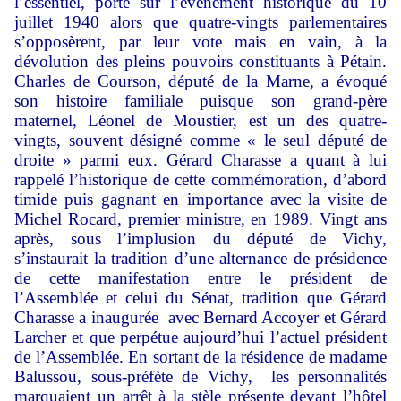
l’essentiel, porté sur l’événement historique du 10
juillet 1940 alors que quatre-vingts parlementaires
s’opposèrent, par leur vote mais en vain, à la
dévolution des pleins pouvoirs constituants à Pétain.
Charles de Courson, député de la Marne, a évoqué
son histoire familiale puisque son grand-père
maternel, Léonel de Moustier, est un des quatre-
vingts, souvent désigné comme « le seul député de
droite » parmi eux. Gérard Charasse a quant à lui
rappelé l’historique de cette commémoration, d’abord
timide puis gagnant en importance avec la visite de
Michel Rocard, premier ministre, en 1989. Vingt ans
après, sous l’implusion du député de Vichy,
s’instaurait la tradition d’une alternance de présidence
de cette manifestation entre le président de
l’Assemblée et celui du Sénat, tradition que Gérard
Charasse a inaugurée avec Bernard Accoyer et Gérard
Larcher et que perpétue aujourd’hui l’actuel président
de l’Assemblée. En sortant de la résidence de madame
Balussou, sous-préfète de Vichy, les personnalités
marquaient un arrêt à la stèle présente devant l’hôtel