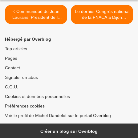
< Communiqué de Jean
Le dernier Congrés national
Laurans, Président de la
de la FNACA à Dijon
FNACA de Paris
(Bourgogne) le 10 octobre
2010, pour notre président
Wladyslas Marek (Merci
Hébergé par Overblog
d'ouvrir vos enceintes) >
Top articles
Pages
Contact
Signaler un abus
C.G.U.
Cookies et données personnelles
Préférences cookies
Voir le profil de Michel Dandelot sur le portail Overblog
Créer un blog sur Overblog