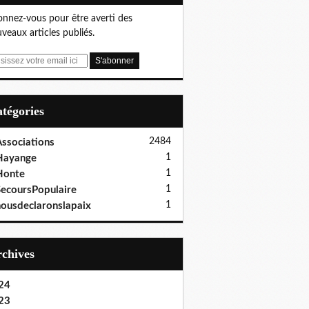
nnez-vous pour être averti des
veaux articles publiés.
Catégories
2484
ssociations
1
Hayange
1
Honte
1
ecoursPopulaire
1
ousdeclaronslapaix
Archives
24
23