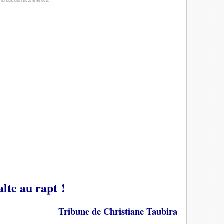
ter la pub qui recommence.
lte au rapt !
Tribune de Christiane Taubira