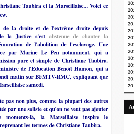
20
istiane Taubira et la Marseillaise... Voici ce
20
iew.
20
20
e de la droite et de l'extrême droite depuis
20
de la Justice s'est
abstenue de chanter la
20
ration de l'abolition de l'esclavage. Une
20
lence par Marine Le Pen notamment, qui a
20
20
ssion pure et simple de Christiane Taubira.
20
 ministre de l'Education Benoît Hamon, qui a
20
 lundi matin sur BFMTV-RMC, expliquant que
20
arseillaise samedi.
20
te pas non plus, comme la plupart des autres
tée par une soliste et qu'on ne veut pas ajouter
 moments-là, la Marseillaise inspire le
r, reprenant les termes de Christiane Taubira.