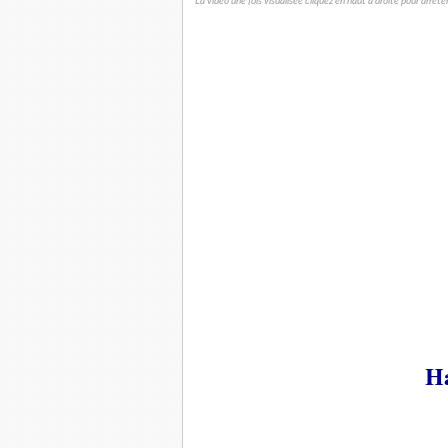
La vidéo une fois visualisée cliquez en haut à droite pour arrê
Ha