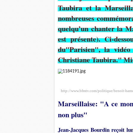
Taubira et la Marseilla
nombreuses commémorat
quelqu’un chanter la Ma
est présente). Ci-desso
du"Parisien", la vidé
Christiane Taubira." M
http://www.bfmtv.com/politique/benoit-ha
Marseillaise: "A ce mo
non plus"
Jean-Jacques Bourdin reçoit lu