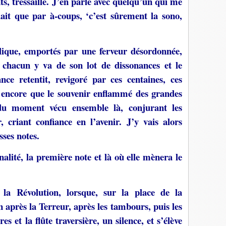
ts, tressaille. J’en parle avec quelqu’un qui me
ndait que par à-coups, ‘c’est sûrement la sono,
lique, emportés par une ferveur désordonnée,
 chacun y va de son lot de dissonances et le
nce retentit, revigoré par ces centaines, ces
us encore que le souvenir enflammé des grandes
 du moment vécu ensemble là, conjurant les
ur, criant confiance en l’avenir. J’y vais alors
ses notes.
nalité, la première note et là où elle mènera le
 la Révolution, lorsque, sur la place de la
n après la Terreur, après les tambours, puis les
es et la flûte traversière, un silence, et s’élève