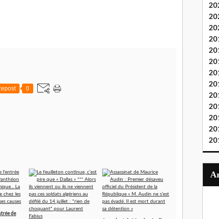
20
20
20
20
20
20
20
20
epost
0
20
20
20
20
20
ntrée de