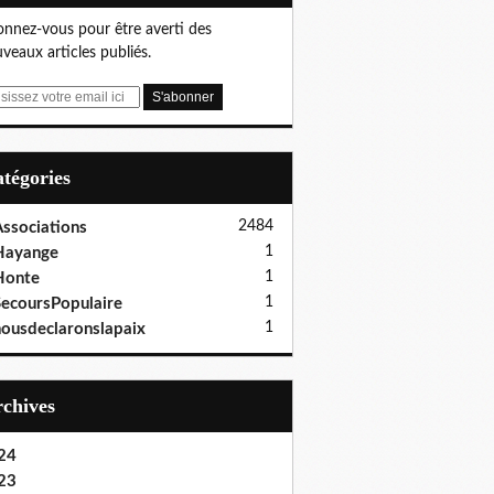
nnez-vous pour être averti des
veaux articles publiés.
Catégories
2484
ssociations
1
Hayange
1
Honte
1
ecoursPopulaire
1
ousdeclaronslapaix
Archives
24
23