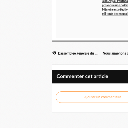
Jean Zay au Panthé
provoque une polémi
Mémoire est sélective
militants des mauvai
L'assemblée générale du Comité FNACA de Chalon Ville (Bourgogne)
Commenter cet article
Ajouter un commentaire