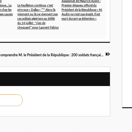
on
Assassinat de Maurice Audin :
que... La
Le feuilleton continue, c’est
Premier désaveu officiel du
 chez les
pire que « Dallas » *** Alors ils
Président de la République « M.
ses causes
viennent ou ils ne viennent pas
Audin ne s’est pas évadé. Il est
ces soldats algériens au défilé
mort durant sa détention »
du 14 juillet : "rien de
choquant" pour Laurent Fabius
Nous aimerions comprendre M. le Président de la République : 200 soldats français ont quitté l'Afghanistan le 19 octobre 2011, mais le 28 octobre 2011 : 520 chasseurs haut-savoyards les remplacent