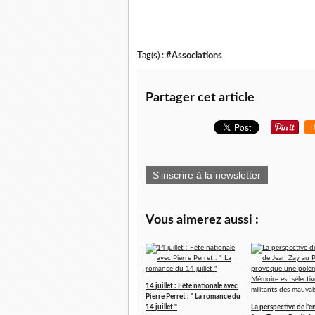
Tag(s) :
#Associations
Partager cet article
R
S'inscrire à la newsletter
Vous aimerez aussi :
14 juillet : Fête nationale avec
Pierre Perret : " La romance du
14 juillet "
La perspective de l'e