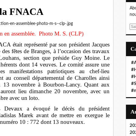
 la FNACA
Abo
nou
E
ion en assemblée. Photo M. S. (CLP)
m
a
CA était représenté par son président Jacques
i
e des fêtes de Branges, à l’occasion des travaux
l
Louhans, section que préside Guy Moine. Le
#A
dhérents dont 14 veuves. Le comité assure une
#
es manifestations patriotiques au chef-lieu
#
t au conseil départemental de Charolles ainsi
du 13 novembre à Bourbon-Lancy. Quant aux
#S
es auront lieu dimanche 20 novembre, avec un
#n
bre avec un loto.
s Devaux a évoqué le décès du président
adislas Marek avant de mettre en exergue le
r numéro 10 : 772 dont 13 nouveaux.
20
20