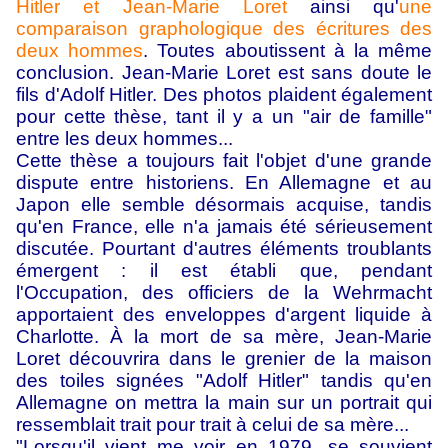
Hitler et Jean-Marie Loret
ainsi qu'
une
comparaison graphologique des écritures des
deux hommes
. Toutes aboutissent à la même
conclusion. Jean-Marie Loret est sans doute le
fils d'Adolf Hitler. Des photos plaident également
pour cette thèse, tant il y a un "air de famille"
entre les deux hommes...
Cette thèse a toujours fait l'objet d'une grande
dispute entre historiens. En Allemagne et au
Japon elle semble désormais acquise, tandis
qu'en France, elle n'a jamais été sérieusement
discutée. Pourtant d'autres éléments troublants
émergent : il est établi que, pendant
l'Occupation, des officiers de la Wehrmacht
apportaient des enveloppes d'argent liquide à
Charlotte. À la mort de sa mère, Jean-Marie
Loret découvrira dans le grenier de la maison
des toiles signées "Adolf Hitler" tandis qu'en
Allemagne on mettra la main sur un portrait qui
ressemblait trait pour trait à celui de sa mère...
"Lorsqu'il vient me voir en 1979, se souvient