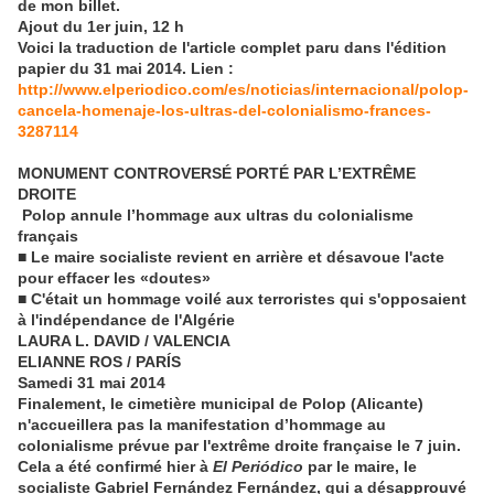
de mon billet.
Ajout du 1er juin, 12 h
Voici la traduction de l'article complet paru dans l'édition
papier du 31 mai 2014. Lien :
http://www.elperiodico.com/es/noticias/internacional/polop-
cancela-homenaje-los-ultras-del-colonialismo-frances-
3287114
MONUMENT CONTROVERSÉ PORTÉ PAR L’EXTRÊME
DROITE
Polop annule l’hommage aux ultras du colonialisme
français
■
Le maire socialiste revient en arrière et désavoue l'acte
pour effacer les «doutes»
■ C'était un hommage voilé aux terroristes qui s'opposaient
à l'indépendance de l'Algérie
LAURA L. DAVID / VALENCIA
ELIANNE ROS / PARÍS
Samedi 31 mai 2014
Finalement, le cimetière municipal de Polop (Alicante)
n'accueillera pas la manifestation d’hommage au
colonialisme prévue par l'extrême droite française le 7 juin.
Cela a été confirmé hier à
El Periódico
par le maire, le
socialiste Gabriel Fernández Fernández, qui a désapprouvé