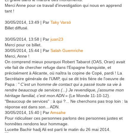
Merci Anne pour ce travail d'investigation qui nous en apprend
tant !
30/05/2014, 13:49 | Par
Taky Varsö
Billet diffusé.
30/05/2014, 13:58 | Par
juan23
Merci pour ce billet.
30/05/2014, 15:44 | Par
Salah Guemriche
Merci, Anne !
On comprend mieux pourquoi Robert Tabarot (OAS, Oran) avait
vite fait de chercher refuge dans l'Espagne franquiste, et
précisément à Alicante, où naîtra la copine de Copé, pardi ! La
Secrétaire générale de l'UMP, qui se dit très fière de l'oeuvre de
Papa : "
C’est un homme de contact qui a passé toute sa vie à
rendre beaucoup de services (...) Je revendique, j’assume mon
héritage familial, c’est mon ADN
» (Le Monde 11-10-12).
"Beaucoup de services" : à qui ?... Ne cherchons pas trop loin : la
réponse est dans son... ADN.
30/05/2014, 15:40 | Par
Amsahe
Pour ridiculiser ces personnes parlons des personnes justes et
honnêtes rendons leur hommage.
Lucette Bachir hadj Ali est parti le matin du 26 mai 2014.