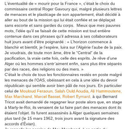
L'éventualité de « mourir pour la France », c'était le choix du
commissaire central Roger Gavoury qui, malgré plusieurs lettres
de menaces et le plasticage de son appartement, était décidé à
aller au bout de la mission qui lui était confiée et se déplaçait
sans escorte et sans gardes du corps. Mieux que mes pauvres
mots, l'idée qu'il se faisait de cette mission est tout entière
contenue dans ces phrases qu'il adressa à ses collaborateurs
huit jours avant d'être poignardé : « L’horizon commence à
blanchir et bientôt, je l’espère, luira sur l’Algérie l’aube de la paix.
Je voudrais, de toute mon âme, être le “Central” de la
pacification, la vraie cette fois, celle des esprits. Je rêve d’une
Alger où les hommes s’entr’aiment enfin, sans plus être séparés
par des races, des religions ou des mers. »
C'était le choix de tous les fonctionnaires restés en poste malgré
les menaces de l'OAS, obéissant en cela à une idée du devoir
républicain qui semble avoir bien pâli de nos jours. En particulier
celui de
Mouloud Feraoun, Salah Ould Aoudia, Ali Hammoutene,
Max Marchand, Marcel Basset, Robert Eymard,
à qui Bernard
Tricot avait demandé de regagner leur poste alors que, en stage
à Marly-le-Roi, ils venaient de lui faire part des menaces dont ils
étaient l'objet. Ils furent assassinés à Alger quelques semaines
plus tard (le 15 mars 1962, trois jours avant la signature des
accords d'Évian).