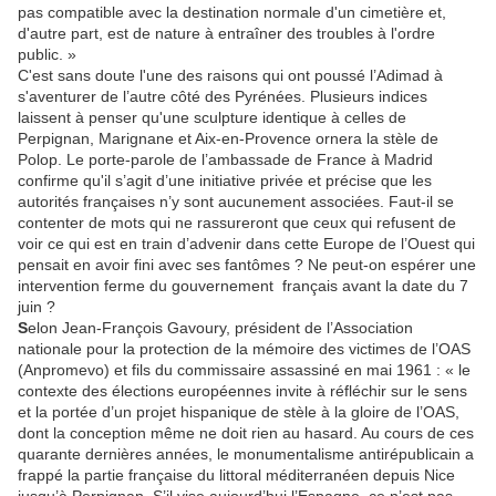
pas compatible avec la destination normale d'un cimetière et,
d'autre part, est de nature à entraîner des troubles à l'ordre
public. »
C'est sans doute l'une des raisons qui ont poussé l’Adimad à
s'aventurer de l’autre côté des Pyrénées. Plusieurs indices
laissent à penser qu'une sculpture identique à celles de
Perpignan, Marignane et Aix-en-Provence ornera la stèle de
Polop. Le porte-parole de l’ambassade de France à Madrid
confirme qu'il s’agit d’une initiative privée et précise que les
autorités françaises n’y sont aucunement associées. Faut-il se
contenter de mots qui ne rassureront que ceux qui refusent de
voir ce qui est en train d’advenir dans cette Europe de l’Ouest qui
pensait en avoir fini avec ses fantômes ? Ne peut-on espérer une
intervention ferme du gouvernement français avant la date du 7
juin ?
S
elon Jean-François Gavoury, président de l’Association
nationale pour la protection de la mémoire des victimes de l’OAS
(Anpromevo) et fils du commissaire assassiné en mai 1961 : « le
contexte des élections européennes invite à réfléchir sur le sens
et la portée d’un projet hispanique de stèle à la gloire de l’OAS,
dont la conception même ne doit rien au hasard. Au cours de ces
quarante dernières années, le monumentalisme antirépublicain a
frappé la partie française du littoral méditerranéen depuis Nice
jusqu’à Perpignan. S’il vise aujourd’hui l’Espagne, ce n’est pas