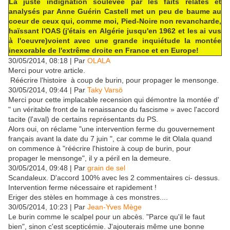
La juste indignation soulevée par les faits relatés et
analysés par Anne Guérin Castell met un peu de baume au
coeur de ceux qui, comme moi, Pied-Noire non revancharde,
haïssant l'OAS (j'étais en
Algérie jusqu'en 1962 et les ai vus
à l'oeuvre)voient avec une grande inquiétude la montée
inexorable de l'extrême droite en France et en Europe!
30/05/2014, 08:18 | Par
OLALA
Merci pour votre article.
Réécrire l'histoire à coup de burin, pour propager le mensonge.
30/05/2014, 09:44 | Par
Taky Varsö
Merci pour cette implacable recension qui démontre la montée d'
" un véritable front de la renaissance du fascisme » avec l'accord
tacite (l'aval) de certains représentants du PS.
Alors oui, on réclame "une intervention ferme du gouvernement
français avant la date du 7 juin ", car comme le dit Olala quand
on commence à "réécrire l'histoire à coup de burin, pour
propager le mensonge", il y a péril en la demeure.
30/05/2014, 09:48 | Par
grain de sel
Scandaleux. D'accord 100% avec les 2 commentaires ci- dessus.
Intervention ferme nécessaire et rapidement !
Eriger des stèles en hommage à ces monstres....
30/05/2014, 10:23 | Par
Jean-Yves Mège
Le burin comme le scalpel pour un abcès. "Parce qu'il le faut
bien", sinon c'est scepticémie. J'ajouterais même une bonne