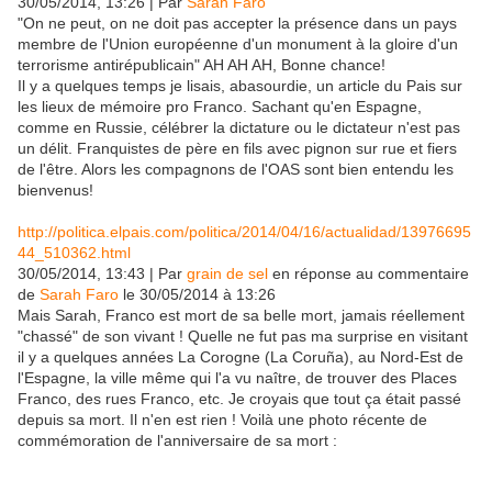
30/05/2014, 13:26 | Par
Sarah Faro
"On ne peut, on ne doit pas accepter la présence dans un pays
membre de l'Union européenne d'un monument à la gloire d'un
terrorisme antirépublicain" AH AH AH, Bonne chance!
Il y a quelques temps je lisais, abasourdie, un article du Pais sur
les lieux de mémoire pro Franco. Sachant qu'en Espagne,
comme en Russie, célébrer la dictature ou le dictateur n'est pas
un délit. Franquistes de père en fils avec pignon sur rue et fiers
de l'être. Alors les compagnons de l'OAS sont bien entendu les
bienvenus!
http://politica.elpais.com/politica/2014/04/16/actualidad/13976695
44_510362.html
30/05/2014, 13:43 | Par
grain de sel
en réponse au commentaire
de
Sarah Faro
le 30/05/2014 à 13:26
Mais Sarah, Franco est mort de sa belle mort, jamais réellement
"chassé" de son vivant ! Quelle ne fut pas ma surprise en visitant
il y a quelques années La Corogne (La Coruña), au Nord-Est de
l'Espagne, la ville même qui l'a vu naître, de trouver des Places
Franco, des rues Franco, etc. Je croyais que tout ça était passé
depuis sa mort. Il n'en est rien ! Voilà une photo récente de
commémoration de l'anniversaire de sa mort :