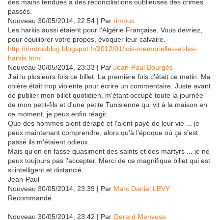
des mains tendues à des reconciliations oublieuses des crimes
passés.
Nouveau 30/05/2014, 22:54 | Par
rimbus
Les harkis aussi étaient pour l'Algérie Française. Vous devriez,
pour équilibrer votre propos, évoquer leur calvaire.
http://rimbusblog.blogspot.fr/2012/01/lois-memorielles-et-les-
harkis.html
Nouveau 30/05/2014, 23:33 | Par
Jean-Paul Bourgès
J'ai lu plusieurs fois ce billet. La première fois c'était ce matin. Ma
colère était trop violente pour écrire un commentaire. Juste avant
de publier mon billet quotidien, m'étant occupé toute la journée
de mon petit-fils et d'une petite Tunisienne qui vit à la maison en
ce moment, je peux enfin réagir.
Que des hommes aient dérapé et l'aient payé de leur vie ... je
peux maintenant comprendre, alors qu'à l'époque où ça s'est
passé ils m'étaient odieux.
Mais qu'on en fasse quasiment des saints et des martyrs ... je ne
peux toujours pas l'accepter. Merci de ce magnifique billet qui est
si intelligent et distancié.
Jean-Paul
Nouveau 30/05/2014, 23:39 | Par
Marc Daniel LEVY
Recommandé.
Nouveau 30/05/2014, 23:42 | Par
Gerard Menvusa