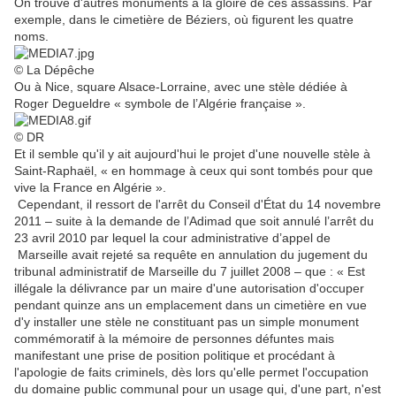
On trouve d'autres monuments à la gloire de ces assassins. Par
exemple, dans le cimetière de Béziers, où figurent les quatre
noms.
© La Dépêche
Ou à Nice, square Alsace-Lorraine, avec une stèle dédiée à
Roger Degueldre « symbole de l’Algérie française ».
© DR
Et il semble qu'il y ait aujourd'hui le projet d'une nouvelle stèle à
Saint-Raphaël, « en hommage à ceux qui sont tombés pour que
vive la France en Algérie ».
Cependant, il ressort de l'arrêt du Conseil d'État du 14 novembre
2011 – suite à la demande de l’Adimad que soit annulé l’arrêt du
23 avril 2010 par lequel la cour administrative d’appel de
Marseille avait rejeté sa requête en annulation du jugement du
tribunal administratif de Marseille du 7 juillet 2008 – que : « Est
illégale la délivrance par un maire d'une autorisation d'occuper
pendant quinze ans un emplacement dans un cimetière en vue
d'y installer une stèle ne constituant pas un simple monument
commémoratif à la mémoire de personnes défuntes mais
manifestant une prise de position politique et procédant à
l'apologie de faits criminels, dès lors qu'elle permet l'occupation
du domaine public communal pour un usage qui, d'une part, n'est