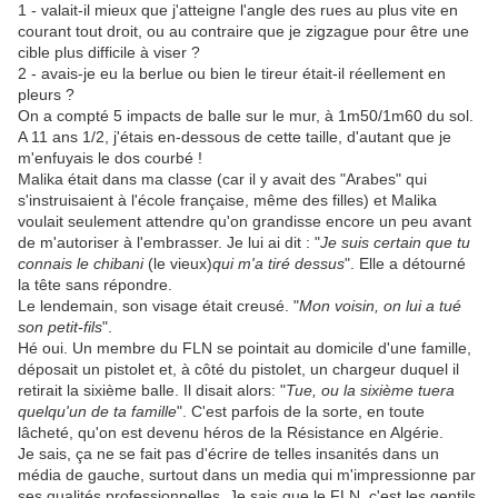
1 - valait-il mieux que j'atteigne l'angle des rues au plus vite en
courant tout droit, ou au contraire que je zigzague pour être une
cible plus difficile à viser ?
2 - avais-je eu la berlue ou bien le tireur était-il réellement en
pleurs ?
On a compté 5 impacts de balle sur le mur, à 1m50/1m60 du sol.
A 11 ans 1/2, j'étais en-dessous de cette taille, d'autant que je
m'enfuyais le dos courbé !
Malika était dans ma classe (car il y avait des "Arabes" qui
s'instruisaient à l'école française, même des filles) et Malika
voulait seulement attendre qu'on grandisse encore un peu avant
de m'autoriser à l'embrasser. Je lui ai dit : "
Je suis certain que tu
connais le chibani
(le vieux)
qui m'a tiré dessus
". Elle a détourné
la tête sans répondre.
Le lendemain, son visage était creusé. "
Mon voisin, on lui a tué
son petit-fils
".
Hé oui. Un membre du FLN se pointait au domicile d'une famille,
déposait un pistolet et, à côté du pistolet, un chargeur duquel il
retirait la sixième balle. Il disait alors: "
Tue, ou la sixième tuera
quelqu'un de ta famille
". C'est parfois de la sorte, en toute
lâcheté, qu'on est devenu héros de la Résistance en Algérie.
Je sais, ça ne se fait pas d'écrire de telles insanités dans un
média de gauche, surtout dans un media qui m'impressionne par
ses qualités professionnelles. Je sais que le FLN, c'est les gentils