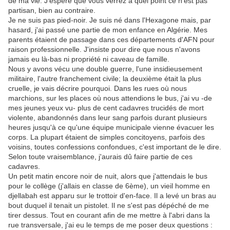
de ma vie. J'espère que vous verrez à quel point ce n'est pas
partisan, bien au contraire.
Je ne suis pas pied-noir. Je suis né dans l'Hexagone mais, par
hasard, j'ai passé une partie de mon enfance en Algérie. Mes
parents étaient de passage dans ces départements d'AFN pour
raison professionnelle. J'insiste pour dire que nous n'avons
jamais eu là-bas ni propriété ni caveau de famille.
Nous y avons vécu une double guerre, l'une insidieusement
militaire, l'autre franchement civile; la deuxième était la plus
cruelle, je vais décrire pourquoi. Dans les rues où nous
marchions, sur les places où nous attendions le bus, j'ai vu -de
mes jeunes yeux vu- plus de cent cadavres trucidés de mort
violente, abandonnés dans leur sang parfois durant plusieurs
heures jusqu'à ce qu'une équipe municipale vienne évacuer les
corps. La plupart étaient de simples concitoyens, parfois des
voisins, toutes confessions confondues, c'est important de le dire.
Selon toute vraisemblance, j'aurais dû faire partie de ces
cadavres.
Un petit matin encore noir de nuit, alors que j'attendais le bus
pour le collège (j'allais en classe de 6ème), un vieil homme en
djellabah est apparu sur le trottoir d'en-face. Il a levé un bras au
bout duquel il tenait un pistolet. Il ne s'est pas dépéché de me
tirer dessus. Tout en courant afin de me mettre à l'abri dans la
rue transversale, j'ai eu le temps de me poser deux questions :