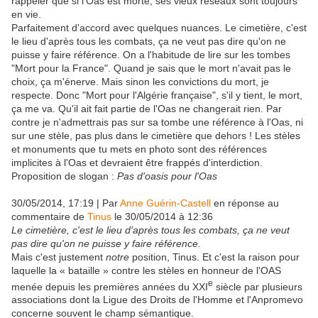
rappeler que si l'Oas est morte, ses vieux réseaux sont toujours
en vie.
Parfaitement d'accord avec quelques nuances. Le cimetière, c'est
le lieu d'après tous les combats, ça ne veut pas dire qu'on ne
puisse y faire référence. On a l'habitude de lire sur les tombes
"Mort pour la France". Quand je sais que le mort n'avait pas le
choix, ça m'énerve. Mais sinon les convictions du mort, je
respecte. Donc "Mort pour l'Algérie française", s'il y tient, le mort,
ça me va. Qu'il ait fait partie de l'Oas ne changerait rien. Par
contre je n'admettrais pas sur sa tombe une référence à l'Oas, ni
sur une stèle, pas plus dans le cimetière que dehors ! Les stèles
et monuments que tu mets en photo sont des références
implicites à l'Oas et devraient être frappés d'interdiction.
Proposition de slogan :
Pas d'oasis pour l'Oas
30/05/2014, 17:19 | Par
Anne Guérin-Castell
en réponse au
commentaire de
Tinus
le 30/05/2014 à 12:36
Le cimetière, c'est le lieu d'après tous les combats, ça ne veut
pas dire qu'on ne puisse y faire référence.
Mais c'est justement
notre
position, Tinus. Et c'est la raison pour
laquelle la « bataille » contre les stèles en honneur de l'OAS
e
menée depuis les premières années du XXI
siècle par plusieurs
associations dont la Ligue des Droits de l'Homme et l'Anpromevo
concerne souvent le champ sémantique.