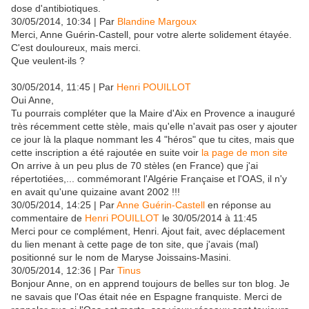
dose d'antibiotiques.
30/05/2014, 10:34 | Par
Blandine Margoux
Merci, Anne Guérin-Castell, pour votre alerte solidement étayée.
C'est douloureux, mais merci.
Que veulent-ils ?
30/05/2014, 11:45 | Par
Henri POUILLOT
Oui Anne,
Tu pourrais compléter que la Maire d'Aix en Provence a inauguré
très récemment cette stèle, mais qu'elle n'avait pas oser y ajouter
ce jour là la plaque nommant les 4 "héros" que tu cites, mais que
cette inscription a été rajoutée en suite voir
la page de mon site
On arrive à un peu plus de 70 stèles (en France) que j'ai
répertotiées,... commémorant l'Algérie Française et l'OAS, il n'y
en avait qu'une quizaine avant 2002 !!!
30/05/2014, 14:25 | Par
Anne Guérin-Castell
en réponse au
commentaire de
Henri POUILLOT
le 30/05/2014 à 11:45
Merci pour ce complément, Henri. Ajout fait, avec déplacement
du lien menant à cette page de ton site, que j'avais (mal)
positionné sur le nom de Maryse Joissains-Masini.
30/05/2014, 12:36 | Par
Tinus
Bonjour Anne, on en apprend toujours de belles sur ton blog. Je
ne savais que l'Oas était née en Espagne franquiste. Merci de