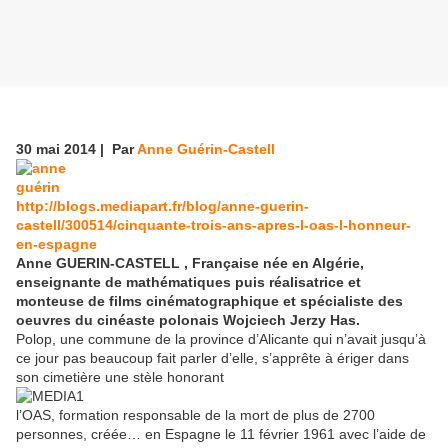
30 mai 2014 | Par
Anne Guérin-Castell
http://blogs.mediapart.fr/blog/anne-guerin-
castell/300514/cinquante-trois-ans-apres-l-oas-l-honneur-
en-espagne
Anne GUERIN-CASTELL , Française née en Algérie,
enseignante de mathématiques puis réalisatrice et
monteuse de films cinématographique et spécialiste des
oeuvres du cinéaste polonais Wojciech Jerzy Has.
Polop, une commune de la province d’Alicante qui n’avait jusqu’à
ce jour pas beaucoup fait parler d’elle, s’apprête à ériger dans
son cimetière une stèle honorant
l’OAS, formation responsable de la mort de plus de 2700
personnes, créée… en Espagne le 11 février 1961 avec l’aide de