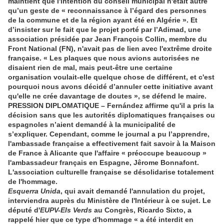
maintient que l'intention du conseil municipal n'était autre
qu’un geste de « reconnaissance à l’égard des personnes
de la commune et de la région ayant été en Algérie ». Et
d’insister sur le fait que le projet porté par l’Adimad, une
association présidée par Jean François Collin, membre du
Front National (FN), n'avait pas de lien avec l'extrême droite
française. « Les plaques que nous avions autorisées ne
disaient rien de mal, mais peut-être une certaine
organisation voulait-elle quelque chose de différent, et c'est
pourquoi nous avons décidé d’annuler cette initiative avant
qu'elle ne crée davantage de doutes », se défend le maire.
PRESSION DIPLOMATIQUE – Fernández affirme qu'il a pris la
décision sans que les autorités diplomatiques françaises ou
espagnoles n’aient demandé à la municipalité de
s’expliquer. Cependant, comme le journal a pu l’apprendre,
l'ambassade française a effectivement fait savoir à la Maison
de France à Alicante que l'affaire « préoccupe beaucoup »
l'ambassadeur français en Espagne, Jêrome Bonnafont.
L'association culturelle française se désolidarise totalement
de l'hommage.
Esquerra Unida
, qui avait demandé l'annulation du projet,
interviendra auprès du Ministère de l'Intérieur à ce sujet. Le
député d'
EUPV-Els Verds
au Congrès, Ricardo Sixto, a
rappelé hier que ce type d'hommage « a été interdit en