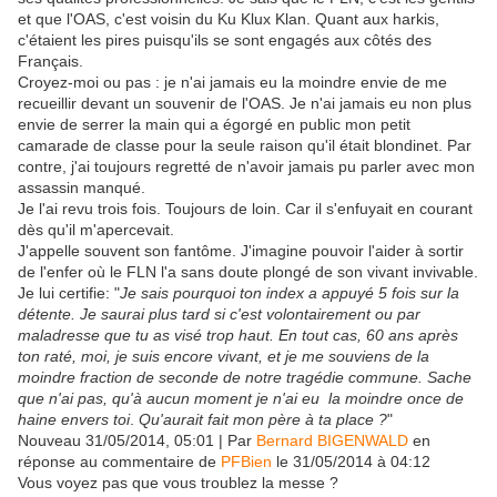
et que l'OAS, c'est voisin du Ku Klux Klan. Quant aux harkis,
c'étaient les pires puisqu'ils se sont engagés aux côtés des
Français.
Croyez-moi ou pas : je n'ai jamais eu la moindre envie de me
recueillir devant un souvenir de l'OAS. Je n'ai jamais eu non plus
envie de serrer la main qui a égorgé en public mon petit
camarade de classe pour la seule raison qu'il était blondinet. Par
contre, j'ai toujours regretté de n'avoir jamais pu parler avec mon
assassin manqué.
Je l'ai revu trois fois. Toujours de loin. Car il s'enfuyait en courant
dès qu'il m'apercevait.
J'appelle souvent son fantôme. J'imagine pouvoir l'aider à sortir
de l'enfer où le FLN l'a sans doute plongé de son vivant invivable.
Je lui certifie: "
Je sais pourquoi ton index a appuyé 5 fois sur la
détente. Je saurai plus tard si c'est volontairement ou par
maladresse que tu as visé trop haut. En tout cas, 60 ans après
ton raté, moi, je suis encore vivant, et je me souviens de la
moindre fraction de seconde de notre tragédie commune. Sache
que n'ai pas, qu'à aucun moment je n'ai eu la moindre once de
haine envers toi
.
Qu'aurait fait mon père à ta place ?
"
Nouveau 31/05/2014, 05:01 | Par
Bernard BIGENWALD
en
réponse au commentaire de
PFBien
le 31/05/2014 à 04:12
Vous voyez pas que vous troublez la messe ?