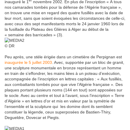
er
inauguré le 1
novembre 2002. En plus de l’inscription « À tous
nos camarades tombés pour la défense de l’Algérie française »,
on trouve une mise en regard des quatre fusillés avec la date de
leur mort, sans que soient évoquées les circonstances de celle-ci,
avec ceux des sept manifestants morts le 24 janvier 1960 lors de
la fusillade du Plateau des Glières à Alger au début de la
« semaine des barricades » (3).
© DR
Peu après, une stèle érigée dans un cimetière de Perpignan est
inaugurée le 5 juillet 2003
. Avec, supportée par un bloc de granit,
une sculpture monumentale en bronze représentant un homme
en train de s’effondrer, les mains liées à un poteau d’exécution,
accompagnée de l’inscription en lettres capitales : « Aux fusillés,
aux combattants tombés pour que vive l’Algérie française ». Des
plaques portant plusieurs noms (144 en tout) sont apposées sur
le socle. Avec au centre et tout à l’avant, sous l'inscription « Terre
d'Algérie » en lettres d'or et mis en valeur par la symétrie de
l’ensemble et la sculpture qui les domine dont ils semblent
constituer la légende, ceux superposées de Bastien-Thiry,
Degueldre, Dovecar et Piegts.