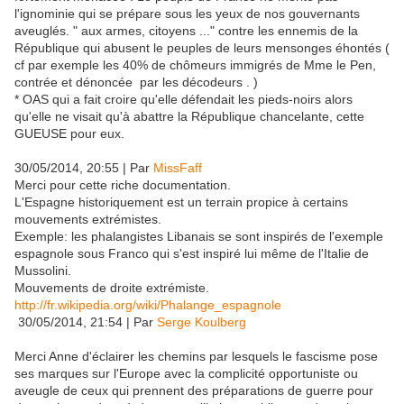
l'ignominie qui se prépare sous les yeux de nos gouvernants
aveuglés. " aux armes, citoyens ..." contre les ennemis de la
République qui abusent le peuples de leurs mensonges éhontés (
cf par exemple les 40% de chômeurs immigrés de Mme le Pen,
contrée et dénoncée par les décodeurs . )
* OAS qui a fait croire qu'elle défendait les pieds-noirs alors
qu'elle ne visait qu'à abattre la République chancelante, cette
GUEUSE pour eux.
30/05/2014, 20:55 | Par
MissFaff
Merci pour cette riche documentation.
L'Espagne historiquement est un terrain propice à certains
mouvements extrémistes.
Exemple: les phalangistes Libanais se sont inspirés de l'exemple
espagnole sous Franco qui s'est inspiré lui même de l'Italie de
Mussolini.
Mouvements de droite extrémiste.
http://fr.wikipedia.org/wiki/Phalange_espagnole
30/05/2014, 21:54 | Par
Serge Koulberg
Merci Anne d'éclairer les chemins par lesquels le fascisme pose
ses marques sur l'Europe avec la complicité opportuniste ou
aveugle de ceux qui prennent des préparations de guerre pour