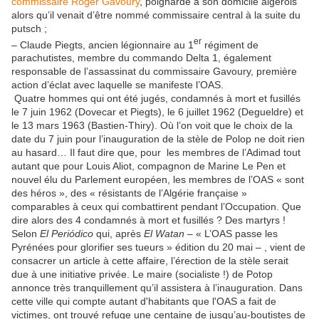
commissaire Roger Gavoury
, poignardé à son domicile algérois
alors qu’il venait d’être nommé commissaire central à la suite du
putsch ;
er
– Claude Piegts, ancien légionnaire au 1
régiment de
parachutistes, membre du commando Delta 1, également
responsable de l’assassinat du commissaire Gavoury, première
action d’éclat avec laquelle se manifeste l’OAS.
Quatre hommes qui ont été jugés, condamnés à mort et fusillés
le 7 juin 1962 (Dovecar et Piegts), le 6 juillet 1962 (Degueldre) et
le 13 mars 1963 (Bastien-Thiry). Où l’on voit que le choix de la
date du 7 juin pour l’inauguration de la stèle de Polop ne doit rien
au hasard… Il faut dire que, pour les membres de l’Adimad tout
autant que pour Louis Aliot, compagnon de Marine Le Pen et
nouvel élu du Parlement européen, les membres de l’OAS « sont
des héros », des « résistants de l’Algérie française »
comparables à ceux qui combattirent pendant l’Occupation. Que
dire alors des 4 condamnés à mort et fusillés ? Des martyrs !
Selon
El Periódico
qui, après
El Watan
– « L’OAS passe les
Pyrénées pour glorifier ses tueurs » édition du 20 mai – , vient de
consacrer un article à cette affaire, l’érection de la stèle serait
due à une initiative privée. Le maire (socialiste !) de Potop
annonce très tranquillement qu’il assistera à l’inauguration. Dans
cette ville qui compte autant d'habitants que l'OAS a fait de
victimes, ont trouvé refuge une centaine de jusqu’au-boutistes de