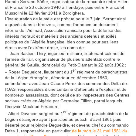
Ramón Serrano Súñer, organisateur de la rencontre entre Hitler
et Franco le 23 octobre 1940 à Hendaye, puis entre Franco et
Mussolini le 12 février 1941 à Bordighera.
L’inauguration de la stèle est prévue pour le 7 juin. Seront ainsi
« gravés dans le bronze », comme l’annonce un document
interne de l’Adimad, Association amicale pour la défense des
intérêts moraux et matériels des anciens détenus et exilés
politiques de l’Algérie française, bien connue pour ses liens
étroits avec l’extrême droite, les noms de :
– Jean Bastien-Thiry, ingénieur militaire, lieutenant-colonel de
l’armée de l’air, organisateur de plusieurs attentats contre le
général de Gaulle, dont celui du Petit-Clamart le 22 août 1962 ;
er
– Roger Degueldre, lieutenant du 1
régiment de parachutistes
de la Légion étrangère, déserteur en décembre 1960,
cofondateur avec Jean-Claude Perez des commandos Delta de
l’OAS, responsables d’une centaine d’attentats à l’explosif et de
nombreux assassinats, dont celui de six inspecteurs des Centres
sociaux créés en Algérie par Germaine Tillion, parmi lesquels
l’écrivain Mouloud Feraoun ;
er
– Albert Dovecar, sergent au 1
régiment de parachutistes de la
Légion étrangère ayant participé au putsch d’avril 1961 puis
déserté pour rejoindre Degueldre, et devenu chef du commando
Delta 1, responsable en particulier
de la mort le 31 mai 1961 du