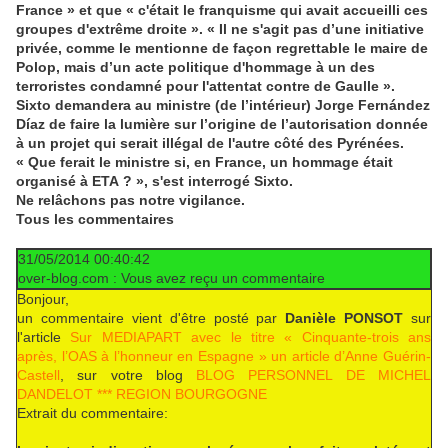
France » et que « c'était le franquisme qui avait accueilli ces
groupes d'extrême droite ». « Il ne s'agit pas d’une initiative
privée, comme le mentionne de façon regrettable le maire de
Polop, mais d’un acte politique d'hommage à un des
terroristes condamné pour l'attentat contre de Gaulle ».
Sixto demandera au ministre (de l’intérieur) Jorge Fernández
Díaz de faire la lumière sur l’origine de l’autorisation donnée
à un projet qui serait illégal de l'autre côté des Pyrénées.
« Que ferait le ministre si, en France, un hommage était
organisé à ETA ? », s'est interrogé Sixto.
Ne relâchons pas notre vigilance.
Tous les commentaires
31/05/2014 00:40:42
over-blog.com : Vous avez reçu un commentaire
Bonjour,
un commentaire vient d'être posté par
Danièle PONSOT
sur
l'article
Sur MEDIAPART avec le titre « Cinquante-trois ans
après, l’OAS à l’honneur en Espagne » un article d’Anne Guérin-
Castell
, sur votre blog
BLOG PERSONNEL DE MICHEL
DANDELOT *** REGION BOURGOGNE
Extrait du commentaire: