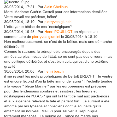
30/05/2014, 17:21 | Par
Alain Chellous
Merci Madame Guérin-Castell pour ces informations détaillées.
Votre travail est précieux, hélas!
30/05/2014, 18:10 | Par
pierryves giuntini
L'effrayante bêtise de ces "nostalgiques"!
30/05/2014, 19:45 | Par
Henri POUILLOT
en réponse au
commentaire de
pierryves giuntini
le
30/05/2014 à 18:10
Non malheureusement, ce n'est de la bêtise, mais une démarche
délibérée !!!
Comme le racisme, la xénophobie encouragés depuis des
années au plus niveau de l'Etat, ce ne sont pas des erreurs, mais
une politique délibérée, et c'est bien cela qui est d'une extrême
gravité.
30/05/2014, 20:06 | Par
henri bosch
il me revient les mots prophétiques de Bertolt BRECHT " le ventre
est encore fécond d'où la bête immonde surgi " ! l'échelle tendue
à la vague " bleue Marine " par les européennes est préparée
pour des lendemains sombres et sinistres ; les tueurs et
nostalgiques de l'O.A.S * qui ont fait tant de mal aux pieds-noirs
et aux algériens relèvent la tête et parlent fort . Le sursaut a été
amorcé par les lycéens et collégiens dont je souhaite qu'ils
entament un nouveau Mai 68 pour sauver la République
fortement menacée . Le peuple de France ne mérite pas