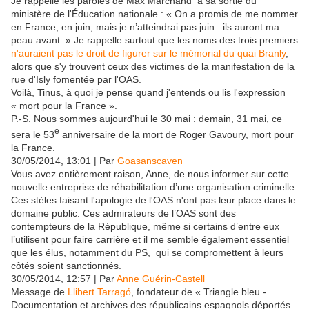
Je rappelle les paroles de Max Marchand à sa sortie du
ministère de l'Éducation nationale : « On a promis de me nommer
en France, en juin, mais je n’atteindrai pas juin : ils auront ma
peau avant. » Je rappelle surtout que les noms des trois premiers
n'auraient pas le droit de figurer sur le mémorial du quai Branly
,
alors que s'y trouvent ceux des victimes de la manifestation de la
rue d'Isly fomentée par l'OAS.
Voilà, Tinus, à quoi je pense quand j'entends ou lis l'expression
« mort pour la France ».
P.-S. Nous sommes aujourd'hui le 30 mai : demain, 31 mai, ce
e
sera le 53
anniversaire de la mort de Roger Gavoury, mort pour
la France.
30/05/2014, 13:01 | Par
Goasanscaven
Vous avez entièrement raison, Anne, de nous informer sur cette
nouvelle entreprise de réhabilitation d’une organisation criminelle.
Ces stèles faisant l'apologie de l'OAS n'ont pas leur place dans le
domaine public. Ces admirateurs de l’OAS sont des
contempteurs de la République, même si certains d’entre eux
l’utilisent pour faire carrière et il me semble également essentiel
que les élus, notamment du PS, qui se compromettent à leurs
côtés soient sanctionnés.
30/05/2014, 12:57 | Par
Anne Guérin-Castell
Message de
Llibert Tarragó
, fondateur de « Triangle bleu -
Documentation et archives des républicains espagnols déportés