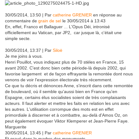
30/05/2014, 13:50 | Par
catherine GRENIER
en réponse au
commentaire de
grain de sel
le 30/05/2014 à 13:43
En, effet, Franco et Ballaguer ... L'Opus Déi, intronisé
officiellement au Vatican, par JP2, car jusque là, c'était une
simple secte.
30/05/2014, 13:37 | Par
Siloë
Je me joins à vous.
Henri Pouillot, vous indiquez plus de 70 stèles en France, 15
avant 2002. C'est donc bien cette période-là depuis 2002, qui
favorise largement et de façon effrayante la remontée dont nous
venons de voir l'expression électorale très récemment.
Ce que tu décris et dénonces Anne, s'inscrit dans cette remontée
de boulevard, où il semble qu'aussi bien en France qu'en
Espagne, certains élus socialistes soient de très complaisants
acteurs. Il faut alerter et mettre les faits en relation les uns avec
les autres. L'utilisation corrompue des mots est en effet
primordiale à discerner et à combattre, au-delà d'Amos Oz, on
peut également évoquer Viktor Klemperer et Jean-Pierre Faye.
Marguerite
30/05/2014, 13:45 | Par
catherine GRENIER
Et gravé dans le marbre des monuments.