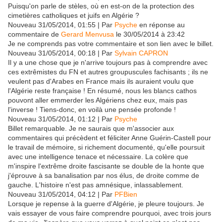
Puisqu'on parle de stèles, où en est-on de la protection des
cimetières catholiques et juifs en Algérie ?
Nouveau 31/05/2014, 01:55 | Par
Psyche
en réponse au
commentaire de
Gerard Menvusa
le 30/05/2014 à 23:42
Je ne comprends pas votre commentaire et son lien avec le billet.
Nouveau 31/05/2014, 00:18 | Par
Sylvain CAPRON
Il y a une chose que je n'arrive toujours pas à comprendre avec
ces extrêmistes du FN et autres groupuscules fachisants ; ils ne
veulent pas d'Arabes en France mais ils auraient voulu que
l'Algérie reste française ! En résumé, nous les blancs cathos
pouvont aller emmerder les Algériens chez eux, mais pas
l'inverse ! Tiens-donc, en voilà une pensée profonde !
Nouveau 31/05/2014, 01:12 | Par
Psyche
Billet remarquable. Je ne saurais que m'associer aux
commentaires qui précèdent et féliciter Anne Guérin-Castell pour
le travail de mémoire, si richement documenté, qu'elle poursuit
avec une intelligence tenace et nécessaire. La colère que
m'inspire l'extrême droite fascisante se double de la honte que
j'éprouve à sa banalisation par nos élus, de droite comme de
gauche. L'histoire n'est pas amnésique, inlassablement.
Nouveau 31/05/2014, 04:12 | Par
PFBien
Lorsque je repense à la guerre d'Algérie, je pleure toujours. Je
vais essayer de vous faire comprendre pourquoi, avec trois jours