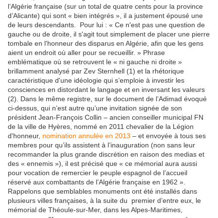
l’Algérie française (sur un total de quatre cents pour la province
d’Alicante) qui sont « bien intégrés », il a justement épousé une
de leurs descendants. Pour lui : « Ce n'est pas une question de
gauche ou de droite, il s'agit tout simplement de placer une pierre
tombale en l'honneur des disparus en Algérie, afin que les gens
aient un endroit où aller pour se recueillir. » Phrase
emblématique où se retrouvent le « ni gauche ni droite »
brillamment analysé par Zev Sternhell (1) et la rhétorique
caractéristique d'une idéologie qui s’emploie à investir les
consciences en distordant le langage et en inversant les valeurs
(2). Dans le même registre, sur le document de l’Adimad évoqué
ci-dessus, qui n’est autre qu’une invitation signée de son
président Jean-François Collin – ancien conseiller municipal FN
de la ville de Hyères, nommé en 2011 chevalier de la Légion
d'honneur,
nomination annulée en 2013
– et envoyée à tous ses
membres pour qu’ils assistent à l’inauguration (non sans leur
recommander la plus grande discrétion en raison des medias et
des « ennemis »), il est précisé que « ce mémorial aura aussi
pour vocation de remercier le peuple espagnol de l’accueil
réservé aux combattants de l’Algérie française en 1962 ».
Rappelons que semblables monuments ont été installés dans
plusieurs villes françaises, à la suite du premier d’entre eux, le
mémorial de Théoule-sur-Mer, dans les Alpes-Maritimes,