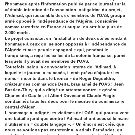
l'hommage après l'information publiée par ce journal sur la
véritable intention de l'association instigatrice du projet,
l’Adimad, qui rassemble des ex-membres de l'OAS, groupe
armé opposé à l'indépendance de l'Algérie, considérée
comme terroriste en France et auquel on attribue plus de
2.000 morts.
Le projet consistait en l’installation de deux stèles rendant
hommage à ceux qui se sont opposés à l'indépendance de
l'Algérie et au « peuple espagnol » qui, pendant le
franquisme, a reçu les exilés de la colonie française, parmi
lesquels il y avait des membres de l'OAS.
Toutefois, selon la convocation interne de l'Adimad, à
laquelle le journal a eu accès, il était prévu d'ajouter les
noms « inscrits dans le bronze » de Roger Degueldre,
créateur des commandos Delta, bras armé de l'OAS ; Jean
Bastien-Thiry, qui a dirigé un attentat contre le général
Charles de Gaulle ; et Albert Dovecar et Claude Piegts,
condamnés tous les deux pour le meurtre du commissaire
central d'Alger.
L'hommage a indigné les victimes de l'OAS, qui poursuivent
une bataille juridique contre l’Adimad et ont accusé le maire
d'utiliser un « double langage ». « Un émoi s’est créé, que
nous ne voulons pas entretenir », a admis Fernández, qui