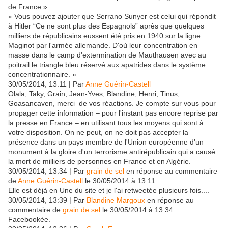
de France » :
« Vous pouvez ajouter que Serrano Sunyer est celui qui répondit
à Hitler “Ce ne sont plus des Espagnols” après que quelques
milliers de républicains eussent été pris en 1940 sur la ligne
Maginot par l'armée allemande. D'où leur concentration en
masse dans le camp d'extermination de Mauthausen avec au
poitrail le triangle bleu réservé aux apatrides dans le système
concentrationnaire. »
30/05/2014, 13:11 | Par
Anne Guérin-Castell
Olala, Taky, Grain, Jean-Yves, Blandine, Henri, Tinus,
Goasancaven, merci de vos réactions. Je compte sur vous pour
propager cette information – pour l'instant pas encore reprise par
la presse en France – en utilisant tous les moyens qui sont à
votre disposition. On ne peut, on ne doit pas accepter la
présence dans un pays membre de l'Union européenne d'un
monument à la gloire d'un terrorisme antirépublicain qui a causé
la mort de milliers de personnes en France et en Algérie.
30/05/2014, 13:34 | Par
grain de sel
en réponse au commentaire
de
Anne Guérin-Castell
le 30/05/2014 à 13:11
Elle est déjà en Une du site et je l'ai retweetée plusieurs fois....
30/05/2014, 13:39 | Par
Blandine Margoux
en réponse au
commentaire de
grain de sel
le 30/05/2014 à 13:34
Facebookée.