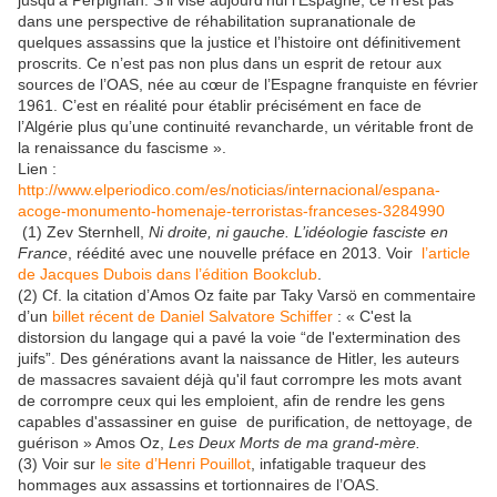
dans une perspective de réhabilitation supranationale de
quelques assassins que la justice et l’histoire ont définitivement
proscrits. Ce n’est pas non plus dans un esprit de retour aux
sources de l’OAS, née au cœur de l’Espagne franquiste en février
1961. C’est en réalité pour établir précisément en face de
l’Algérie plus qu’une continuité revancharde, un véritable front de
la renaissance du fascisme ».
Lien :
http://www.elperiodico.com/es/noticias/internacional/espana-
acoge-monumento-homenaje-terroristas-franceses-3284990
(1) Zev Sternhell,
Ni droite, ni gauche. L’idéologie fasciste en
France
, réédité avec une nouvelle préface en 2013. Voir
l’article
de Jacques Dubois dans l’édition Bookclub
.
(2) Cf. la citation d’Amos Oz faite par Taky Varsö en commentaire
d’un
billet récent de Daniel Salvatore Schiffer
: « C'est la
distorsion du langage qui a pavé la voie “de l'extermination des
juifs”. Des générations avant la naissance de Hitler, les auteurs
de massacres savaient déjà qu'il faut corrompre les mots avant
de corrompre ceux qui les emploient, afin de rendre les gens
capables d'assassiner en guise de purification, de nettoyage, de
guérison » Amos Oz,
Les Deux Morts de ma grand-mère.
(3) Voir sur
le site d’Henri Pouillot
, infatigable traqueur des
hommages aux assassins et tortionnaires de l’OAS.