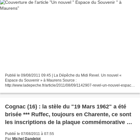
Publié le 09/08/2011 09:45 | La Dépêche du Midi Revel. Un nouvel «
Espace du Souvenir » à Maurens Source :
http://www.ladepeche.fr/article/2011/08/09/1142907-revel-un-nouvel-espace-
du-souvenir-a-maurens.html De nombreux anciens combattants étaient
présents...
Cognac (16) : la stèle du "19 Mars 1962" a été
brisée *** Ruffec, toujours en Charente, ce sont
les inscriptions de la plaque commémorative qui
ont été effacées
Publié le 07/08/2011 à 07:55
Par
Michel Dandelot