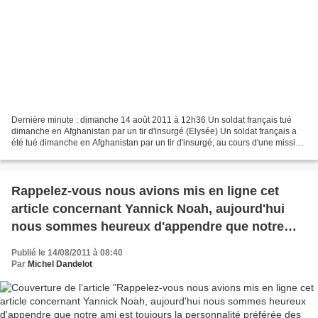
Dernière minute : dimanche 14 août 2011 à 12h36 Un soldat français tué
dimanche en Afghanistan par un tir d'insurgé (Elysée) Un soldat français a
été tué dimanche en Afghanistan par un tir d'insurgé, au cours d'une mission
d'appui à l'armée nationale...
Rappelez-vous nous avions mis en ligne cet
article concernant Yannick Noah, aujourd'hui
nous sommes heureux d'appendre que notre
ami est toujours la personnalité préférée des
Publié le 14/08/2011 à 08:40
Français
Par
Michel Dandelot