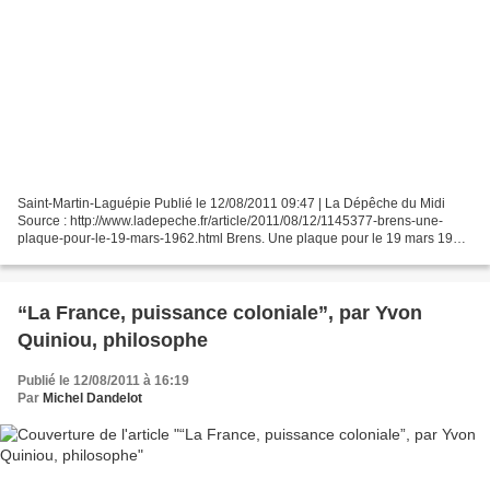
Saint-Martin-Laguépie Publié le 12/08/2011 09:47 | La Dépêche du Midi
Source : http://www.ladepeche.fr/article/2011/08/12/1145377-brens-une-
plaque-pour-le-19-mars-1962.html Brens. Une plaque pour le 19 mars 1962
Armand Ceccarelli prononce son discours,...
“La France, puissance coloniale”, par Yvon
Quiniou, philosophe
Publié le 12/08/2011 à 16:19
Par
Michel Dandelot