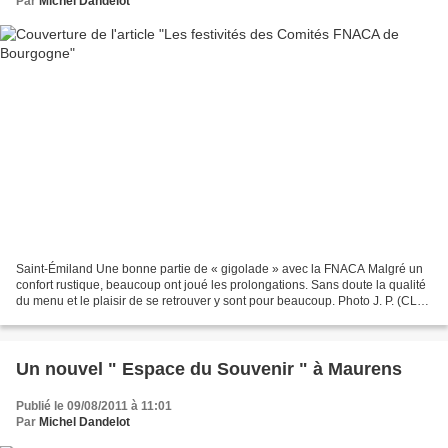
Par
Michel Dandelot
Saint-Émiland Une bonne partie de « gigolade » avec la FNACA Malgré un
confort rustique, beaucoup ont joué les prolongations. Sans doute la qualité
du menu et le plaisir de se retrouver y sont pour beaucoup. Photo J. P. (CLP)
La « gigolade-partie » du...
Un nouvel " Espace du Souvenir " à Maurens
Publié le 09/08/2011 à 11:01
Par
Michel Dandelot