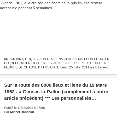
(IMPORTANT) CLIQUEZ SUR LES LIENS CI-DESSOUS POUR ECOUTER
OU (REECOUTER) TOUTES LES PARTIES DE LA SERIE AU FUR ET A
MESURE DE CHAQUE DIFFUSION (1) Lundi 25 juillet 2011 à 9 h Le temps
du référendum http://www.franceculture.com/emission-les-grandes-
traversees-algerie-archives-le-temps-du-referendum-2011-07-25.html...
Sur la route des 8000 lieux et liens du 19 Mars
1962 : à Gensac-la-Pallue (complément à notre
article précédent) *** Les personnalités
favorables à la commémoration du 19 mars 1962
Publié le 11/08/2011 à 07:56
Par
Michel Dandelot