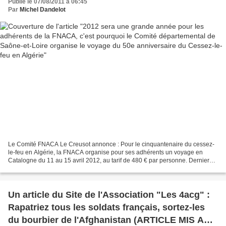
Publié le 07/08/2011 à 06:45
Algérie
Par
Michel Dandelot
Le Comité FNACA Le Creusot annonce : Pour le cinquantenaire du cessez-
le-feu en Algérie, la FNACA organise pour ses adhérents un voyage en
Catalogne du 11 au 15 avril 2012, au tarif de 480 € par personne. Dernier
délai d’inscriptions : mardi 6 septembre....
Un article du Site de l'Association "Les 4acg" :
Rapatriez tous les soldats français, sortez-les
du bourbier de l'Afghanistan (ARTICLE MIS A