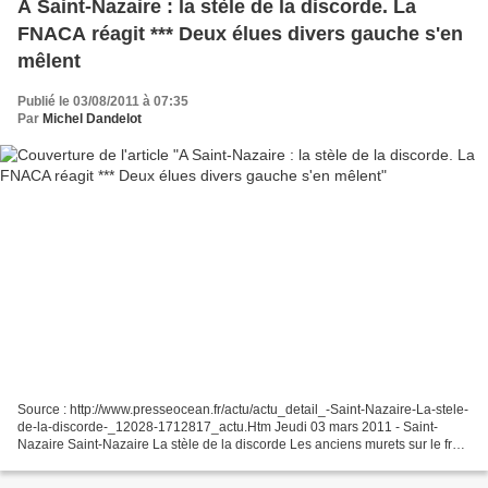
A Saint-Nazaire : la stèle de la discorde. La
FNACA réagit *** Deux élues divers gauche s'en
mêlent
Publié le 03/08/2011 à 07:35
Par
Michel Dandelot
Source : http://www.presseocean.fr/actu/actu_detail_-Saint-Nazaire-La-stele-
de-la-discorde-_12028-1712817_actu.Htm Jeudi 03 mars 2011 - Saint-
Nazaire Saint-Nazaire La stèle de la discorde Les anciens murets sur le front
de mer ont aujourd’hui disparu...