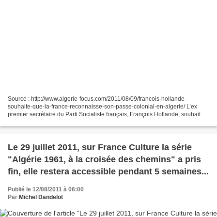
Source : http://www.algerie-focus.com/2011/08/09/francois-hollande-
souhaite-que-la-france-reconnaisse-son-passe-colonial-en-algerie/ L’ex
premier secrétaire du Parti Socialiste français, François Hollande, souhaite
que “les choses soient dite” concernant...
Le 29 juillet 2011, sur France Culture la série
"Algérie 1961, à la croisée des chemins" a pris
fin, elle restera accessible pendant 5 semaines...
Publié le 12/08/2011 à 06:00
Par
Michel Dandelot