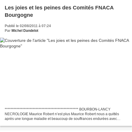
Les joies et les peines des Comités FNACA
Bourgogne
Publié le 02/08/2011 à 07:24
Par
Michel Dandelot
************************************************** BOURBON-LANCY
NECROLOGIE Maurice Robert n’est plus Maurice Robert nous a quittés
après une longue maladie et beaucoup de souffrances endurées avec
courage. Il était né en 1934 à Neuilly-le-Réal dans l’Allier....