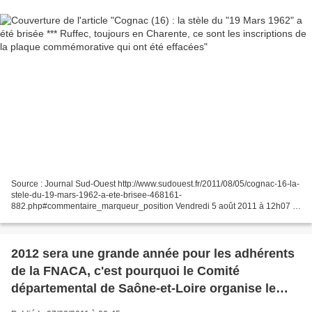
Source : Journal Sud-Ouest http://www.sudouest.fr/2011/08/05/cognac-16-la-
stele-du-19-mars-1962-a-ete-brisee-468161-
882.php#commentaire_marqueur_position Vendredi 5 août 2011 à 12h07 |
Mis à jour le 5 août 2011 à 15h33 Par Séverine Joubert Cognac (16)...
2012 sera une grande année pour les adhérents
de la FNACA, c'est pourquoi le Comité
départemental de Saône-et-Loire organise le
voyage du 50e anniversaire du Cessez-le-feu en