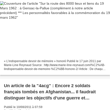
« L’indispensable devoir de mémoire » honoré Publié le 17 juin 2011 par
Marie-Line Reynaud Source : http://www.marie-line-reynaud.com/%C2%AB-
lindispensable-devoir-de-memoire-%C2%BB-honore-2/ Article : De chaque
côté de la stèle, les porte-drapeaux représentaient...
Un article de la "4acg" : Encore 2 soldats
français tombés en Afghanistan... Il faudrait
distinguer les objectifs d’une guerre et
l’engagement militaire : un peu facile, amiral !
Publié le 10/08/2011 à 07:59