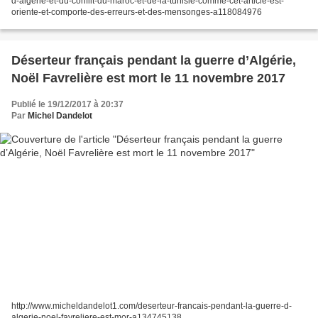
d-algerie-et-du-conflit-du-maroc-et-de-la-tunisie-comme-cet-article-est-
oriente-et-comporte-des-erreurs-et-des-mensonges-a118084976
Déserteur français pendant la guerre d’Algérie,
Noël Favrelière est mort le 11 novembre 2017
Publié le 19/12/2017 à 20:37
Par
Michel Dandelot
http://www.micheldandelot1.com/deserteur-francais-pendant-la-guerre-d-
algerie-noel-favreliere-est-mor-a134745138