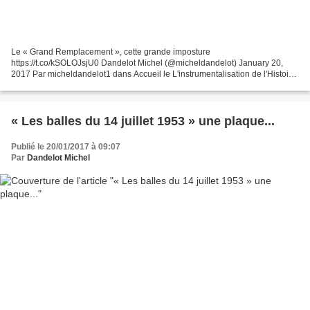
Le « Grand Remplacement », cette grande imposture
https://t.co/kSOLOJsjU0 Dandelot Michel (@micheldandelot) January 20,
2017 Par micheldandelot1 dans Accueil le L'instrumentalisation de l'Histoire
" Extinction de la race " et guerre civile Telles certaines...
« Les balles du 14 juillet 1953 » une plaque...
Publié le 20/01/2017 à 09:07
Par
Dandelot Michel