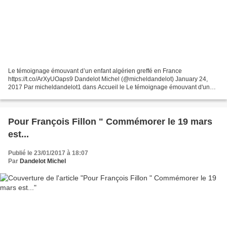
Le témoignage émouvant d’un enfant algérien greffé en France
https://t.co/ArXyUOaps9 Dandelot Michel (@micheldandelot) January 24,
2017 Par micheldandelot1 dans Accueil le Le témoignage émouvant d'un
enfant algérien Imad, 8 ans, a affronté depuis sa naissance...
Pour François Fillon " Commémorer le 19 mars
est...
Publié le 23/01/2017 à 18:07
Par
Dandelot Michel