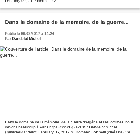
February 09, 2017 Normal 0 21 ...
Dans le domaine de la mémoire, de la guerre...
Publié le 06/02/2017 à 14:24
Par
Dandelot Michel
Dans le domaine de la mémoire, de la guerre d'Algérie et ses victimes, nous
devons beaucoup à Paris https://t.co/cLqZeZI7nR Dandelot Michel
(@micheldandelot) February 06, 2017 M. Romano Bottinelli (cinéaste) C'est
un honneur pour moi d'apprendre que cet...