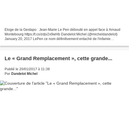
Eloge de la Gestapo : Jean-Marie Le Pen débouté en appel face à Arnaud
Montebourg https://t.co/zdjv2x9wHb Dandelot Michel (@micheldandelot)
January 20, 2017 LePen ce nom définitivement entaché de l'infamie
suprême #PesteBrune #FN #Montebourg NON, Monsieur...
Le « Grand Remplacement », cette grande...
Publié le 20/01/2017 à 11:38
Par
Dandelot Michel