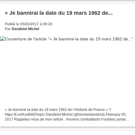
« Je bannirai la date du 19 mars 1962 de...
Publié le 05/02/2017 à 09:20
Par
Dandelot Michel
« Je bannirai la date du 19 mars 1962 de l’Histoire de France » ?
https://t.co/KzvBWZAxpU Dandelot Michel (@micheldandelot) February 05,
2017 Rappelez-vous de mon article : Anciens combattants n'oubliez jamais
:Devinez qui a dit cette phrase "Je bannirai...