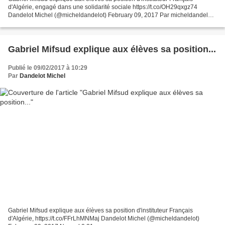
d'Algérie, engagé dans une solidarité sociale https://t.co/OH29qxgz74
Dandelot Michel (@micheldandelot) February 09, 2017 Par micheldandelot1
dans Accueil le Gabriel et Gabrielle MIFSUD...
Gabriel Mifsud explique aux élèves sa position...
Publié le 09/02/2017 à 10:29
Par
Dandelot Michel
Gabriel Mifsud explique aux élèves sa position d'instituteur Français
d'Algérie, https://t.co/FFrLhMNMaj Dandelot Michel (@micheldandelot)