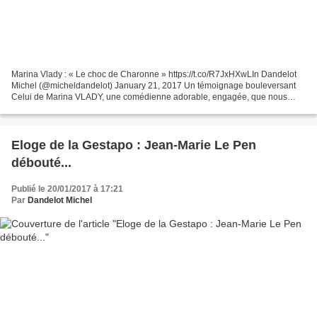
Marina Vlady : « Le choc de Charonne » https://t.co/R7JxHXwLIn Dandelot
Michel (@micheldandelot) January 21, 2017 Un témoignage bouleversant
Celui de Marina VLADY, une comédienne adorable, engagée, que nous
n'oublions pas Le 8 février 1962, une manifestation...
Eloge de la Gestapo : Jean-Marie Le Pen
débouté...
Publié le 20/01/2017 à 17:21
Par
Dandelot Michel