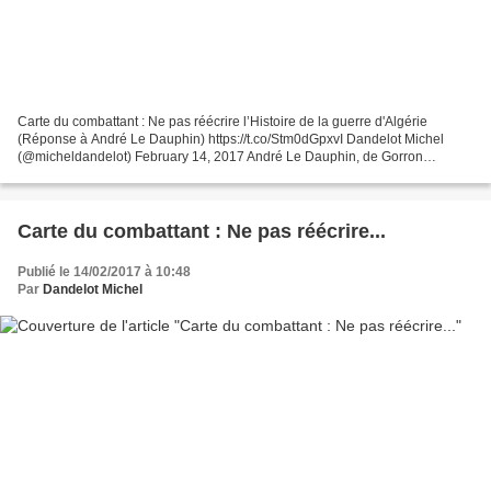
Carte du combattant : Ne pas réécrire l’Histoire de la guerre d'Algérie
(Réponse à André Le Dauphin) https://t.co/Stm0dGpxvI Dandelot Michel
(@micheldandelot) February 14, 2017 André Le Dauphin, de Gorron
(Mayenne), à gauche, en 1963, et aujourd'hui,...
Carte du combattant : Ne pas réécrire...
Publié le 14/02/2017 à 10:48
Par
Dandelot Michel