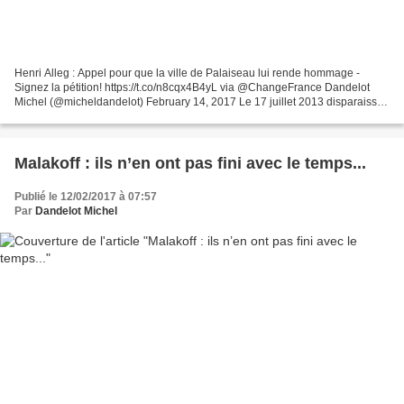
Henri Alleg : Appel pour que la ville de Palaiseau lui rende hommage -
Signez la pétition! https://t.co/n8cqx4B4yL via @ChangeFrance Dandelot
Michel (@micheldandelot) February 14, 2017 Le 17 juillet 2013 disparaissait
le journaliste franco-algérien Henri...
Malakoff : ils n’en ont pas fini avec le temps...
Publié le 12/02/2017 à 07:57
Par
Dandelot Michel