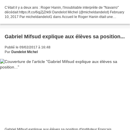
C'était il y a deux ans : Roger Hanin, l'inoubliable interprète de "Navarro"
décédait https://t.co/6qjZjZrk6l Dandelot Michel (@micheldandelot) February
10, 2017 Par micheldandelot1 dans Accueil le Roger Hanin était une
"gueule" du petit écran et du 7ème...
Gabriel Mifsud explique aux élèves sa position...
Publié le 09/02/2017 à 16:48
Par
Dandelot Michel
Gabriel Mifsud explique aux élèves sa position d'instituteur Français