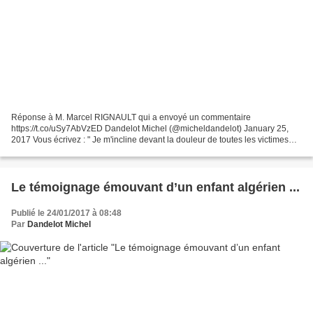
Réponse à M. Marcel RIGNAULT qui a envoyé un commentaire
https://t.co/uSy7AbVzED Dandelot Michel (@micheldandelot) January 25,
2017 Vous écrivez : " Je m'incline devant la douleur de toutes les victimes
éprouvées, victimes du terrorisme cruel " En ce...
Le témoignage émouvant d’un enfant algérien ...
Publié le 24/01/2017 à 08:48
Par
Dandelot Michel