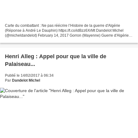
Carte du combattant : Ne pas réécrire l’Histoire de la guerre d'Algérie
(Réponse à André Le Dauphin) https://t.co/idBzz6XrMt Dandelot Michel
(@micheldandelot) February 14, 2017 Gorron (Mayenne) Guerre d'Algérie
André s'est battu pour la France il n'a...
Henri Alleg : Appel pour que la ville de
Palaiseau...
Publié le 14/02/2017 à 06:34
Par
Dandelot Michel