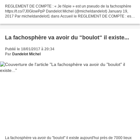
REGLEMENT DE COMPTE : « Je t'épie » est un pseudo de la fachosphère
https://t.co/7J0GlowPpP Dandelot Michel (@micheldandelot) January 19,
2017 Par micheldandelot1 dans Accueil le REGLEMENT DE COMPTE : est
un pseudo de la fachosphère, il m'envoie 4 à 5...
La fachosphère va avoir du "boulot" il existe...
Publié le 18/01/2017 à 20:34
Par
Dandelot Michel
La fachosphère va avoir du "boulot" il existe aujourd'hui près de 7000 lieux