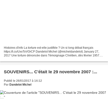
Histoires d'info La torture est-elle justifiée ? Un si long débat français
https://t.co/UxxToVOrCP Dandelot Michel (@micheldandelot) January 27,
2017 Une torture dénoncée dans Témoignage Chrétien, dès février 1957.
Mais la charge la plus forte, notamment...
SOUVENIRS... C'était le 29 novembre 2007 :...
Publié le 26/01/2017 à 14:12
Par
Dandelot Michel