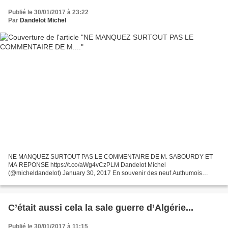
Publié le 30/01/2017 à 23:22
Par
Dandelot Michel
NE MANQUEZ SURTOUT PAS LE COMMENTAIRE DE M. SABOURDY ET
MA REPONSE https://t.co/aWg4vCzPLM Dandelot Michel
(@micheldandelot) January 30, 2017 En souvenir des neuf Authumois
désignés Cérémonie toujours aussi émouvante pour la population locale et
des environs....
C’était aussi cela la sale guerre d’Algérie...
Publié le 30/01/2017 à 11:15